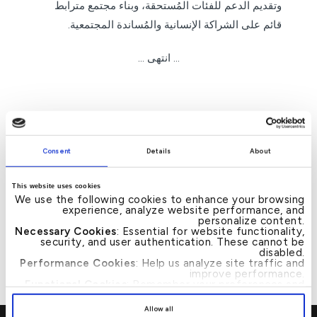
وتقديم الدعم للفئات المُستحقة، وبناء مجتمع مترابط
قائم على الشراكة الإنسانية والمُساندة المجتمعية.
… انتهى …
News
Consent
Details
About
→
إنجازات نوعية تعكس
بيت التمويل الكويتي –
←
Post
This website uses cookies
نجاح مسيرة التحول
البحرين يطلق “حساب
navigation
We use the following cookies to enhance your browsing
وتعزز مكانته كمؤسسة
الذهب” الأول من نوعه
experience, analyze website performance, and
مالية إسلامية رائدة بيت
في المملكة
personalize content.
التمويل الكويتي –
Necessary Cookies
: Essential for website functionality,
البحرين يُتوج بستة جوائز
security, and user authentication. These cannot be
عالمية خلال العام 2025م
disabled.
Performance Cookies
: Help us analyze site traffic and
improve performance.
Functional Cookies
: Remember your preferences and
enhance user experience.
By clicking
[Allow All]
, you provide explicit consent to
Allow all
the use of all cookies. You can manage your