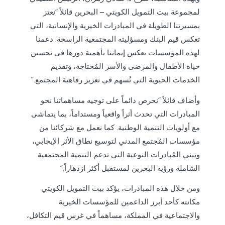
لمجموعة بيت التمويل الكويتي – البحرين قائلاً “نعتز
بمسيرتنا الطويلة في المبادرات الخيرية والإنسانية، التي
تعكس قيم البنك ومسؤليته المجتمعية الراسخة. دعمنا
لهذه المؤسسات يعكس إيماننا بأهمية دورها في تحسين
حياة الأطفال والمرضى والأسر المُحتاجة، وتقديم
الخدمات الحيوية التي تُسهم في تعزيز رفاهية المجتمع.”
وأضاف قائلاً “نحرص دائماً على توجيه مساهماتنا نحو
المبادرات التي تحدث أثراً واقعياً ومستداماً، بما يتماشى
مع أولويات التنمية الوطنية. كما نعمل مع شركائنا من
مؤسسات المُجتمع المدني لتوسيع نطاق الأثر الإيجابي،
وتبني المُبادرات النوعية التي تدعم التنمية المجتمعية
الشاملة ورؤية البحرين لمستقبل أكثر ازدهاراً.”
ومن خلال هذه المبادرات، يؤكد بيت التمويل الكويتي
مكانته كأحد أبرز الداعمين للمؤسسات الخيرية
والاجتماعية في المملكة، مساهماً في غرس قيم التكافل،