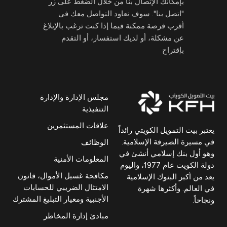
بإمكانك الإتصال بنا من خلال الضغط على زر
"اتصل بنا". سوف نعاود التواصل معك في
أقرب فرصة ممكنة فيما إذا كنت ترغب بالإبلاغ
عن مشكلة، أو لديك استفسار، أو التقدم
بإقتراح
مجلس الإدارة والإدارة
التنفيذية
علاقات المستثمرين
يعتبر بيت التمويل الكويتي رائداً
في مسيرة الصيرفة الإسلامية.
الوظائف
وهو أول بنك إسلامي أنشئ في
المعلومات الأمنية
دولة الكويت عام 1977، واليوم
مكافحة غسيل الأموال، قانون
يعد من أكبر البنوك الإسلامية
الامتثال الضريبي للحسابات
في العالم. وأكثرها شهرة
الأجنبية ومعيار التبليغ المشترك
ونجاحاً.
مبادئ إدارة المخاطر