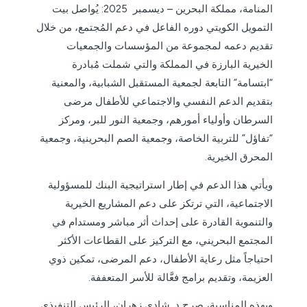
المنامة، مملكة البحرين – ديسمبر 2025: يُواصل بيت
التمويل الكويتي دوره الفاعل في دعم المُجتمع، من خلال
تقديم دعمه لمجموعة من المؤسسات والجمعيات
الخيرية البارزة في المملكة والتي شملت مُبادرة
“ابتسامة” التابعة لجمعية المستقبل الشبابية، والمعنية
بتقديم الدعم النفسي والاجتماعي للأطفال مرضى
السرطان وأولياء أمورهم، وجمعية النور للبر، ومركز
“تفاؤل” للتربية الخاصة، وجمعية الصم البحرينية، وجمعية
المحرق الخيرية.
ويأتي هذا الدعم في إطار استراتيجية البنك للمسؤولية
الاجتماعية، التي ترتكز على دعم المشاريع الخيرية
والتنموية القادرة على إحداث أثر مباشر ومستدام في
المجتمع البحريني، مع التركيز على القطاعات الأكثر
احتياجاً مثل رعاية الأطفال، دعم المرضى، تمكين ذوي
العزيمة، وتقديم برامج فعَّالة للأسر المتعففة.
وبهذه المناسبة، صرح د. شادي زهران، الرئيس التنفيذي