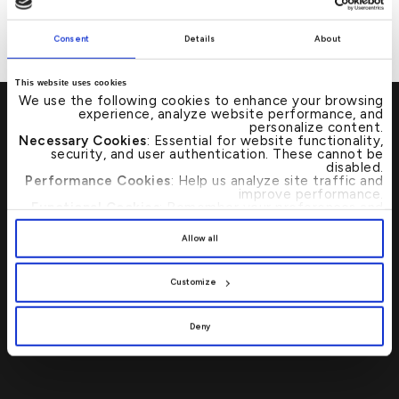
وتأكيدها و/أو خصمها بطريقة سريعة وفعالة.
Consent
Details
About
This website uses cookies
We use the following cookies to enhance your browsing
experience, analyze website performance, and
personalize content.
Necessary Cookies
: Essential for website functionality,
security, and user authentication. These cannot be
disabled.
تفضل بزيارتنا
→
Performance Cookies
: Help us analyze site traffic and
improve performance.
Functional Cookies
: Remember your preferences and
enhance user experience.
تحديد موقع أي من فروع بيت التمويل الكويتي
By clicking
[Allow All]
, you provide explicit consent to
Allow all
أو أجهزة الصرف الآلي بات الآن أسرع وأبسط
the use of all cookies. You can manage your
preferences by clicking
[Customize]
.
من خلال محدد مواقع الفروع المصرفية
Customize
وأجهزة الصرف الآلي.
Deny
اتصل بنا 24/7 : 17221999