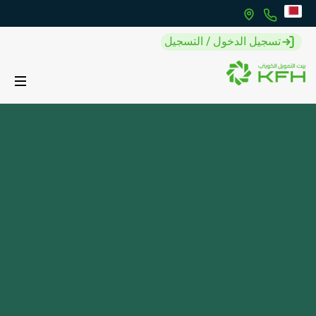
تسجيل الدخول / التسجيل