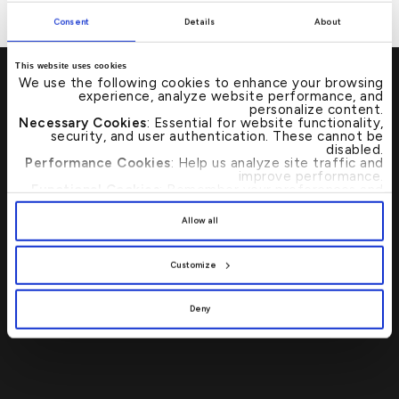
او BHFM_Sales@kfh.com
Consent
Details
About
This website uses cookies
We use the following cookies to enhance your browsing
experience, analyze website performance, and
personalize content.
Necessary Cookies
: Essential for website functionality,
تفضل بزيارتنا
→
security, and user authentication. These cannot be
disabled.
Performance Cookies
: Help us analyze site traffic and
improve performance.
تحديد موقع أي من فروع بيت التمويل الكويتي
Functional Cookies
: Remember your preferences and
enhance user experience.
أو أجهزة الصرف الآلي بات الآن أسرع وأبسط
By clicking
[Allow All]
, you provide explicit consent to
Allow all
من خلال محدد مواقع الفروع المصرفية
the use of all cookies. You can manage your
preferences by clicking
[Customize]
.
وأجهزة الصرف الآلي.
Customize
اتصل بنا 24/7 : 17221999
Deny