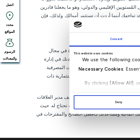
اتصل
المُستويين الإقليمي والدولي، وهو ما يجعلنا قادرين
 تواجهك أينما أردت أن تستثمر أموالك. ولذلك، فإن
محدد
المواقع
Consent
أن تستفيد من خمسة عقود من الخبرة في مجال
الرسوم
This website uses cookies
لخبرة العالمية. وكل ذلك بهدف مساعدتك في إدارة
والمعدلات
We use the following coo
 أفضل خبرة تفصيلية في مجال الخدمات المصرفية
Necessary Cookies
: Essen
حاتك بدقة وثم نقدم لك الحلول الاستثمارية ذات
By clicking
[Allow All]
, 
طلباتك.
شاور معك وجهاً لوجه، حيث يتم تكليف مدير العلاقات
Deny
ضل النصائح والمقترحات في أي وقت تحتاج له. حيث
ك المالية ومساعدتك بـأفضل النصائح والمقترحات في