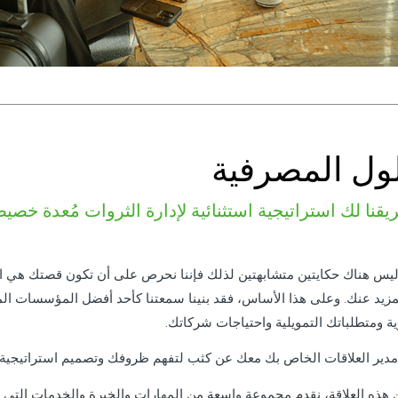
ول المصرفية
يقنا لك استراتيجية استثنائية لإدارة الثروات مُعدة خص
 ليس هناك حكايتين متشابهتين لذلك فإننا نحرص على أن تكون قصتك هي الخ
زيد عنك. وعلى هذا الأساس، فقد بنينا سمعتنا كأحد أفضل المؤسسات المالي
ية ومتطلباتك التمويلية واحتياجات شركاتك.
دير العلاقات الخاص بك معك عن كثب لتفهم ظروفك وتصميم استراتيجية ل
هذه العلاقة، نقدم مجموعة واسعة من المهارات والخبرة والخدمات التي ت