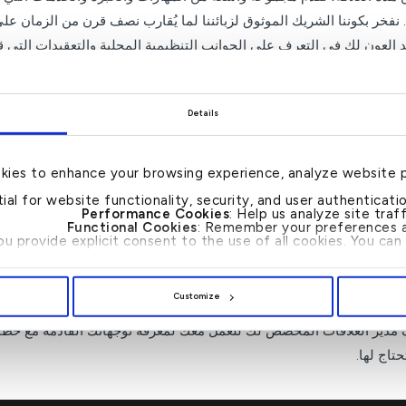
 نفخر بكوننا الشريك الموثوق لزبائننا لما يُقارب نصف قرن من الزمان على 
 العون لك في التعرف على الجوانب التنظيمية المحلية والتعقيدات التي قد
مصرفية هي الخطوة الأولى لقصتك الناجحة.
تستحق إدارة حكيمة وجيدة
Details
لتمويل الكويتي ش.م.ب. (م) سوف تحصل على كل ذلك بدقة، حيث يمكنك 
لمصرفية الخاصة، والتي تم اكتسابها بفضل مزيج من المعرفة الإقليمية وا
kies to enhance your browsing experience, analyze website 
رة فعالة من أجل مضاعفة العوائد والتقليل من المخاطر. ولكي نقدم لك
tial for website functionality, security, and user authenticat
Performance Cookies
: Help us analyze site tra
ن أول شيء نفعله هو الاستماع لك من أجل أن نتفهم أهدافك المالية وطمو
Functional Cookies
: Remember your preferences a
you provide explicit consent to the use of all cookies. You c
 العالمية والمدعومة بالأبحاث التي يمكنك الوثوق بها وذلك لتلبية جميع مت
أن نوفر لك تجربة مصرفية شخصية من خلال الاعتماد على نهج اللقاء والت
Customize
ك للعمل معك لمعرفة توجهاتك القادمة مع خطتك المالية ومساعدتك بأف
 مدير العلاقات المخصص لك للعمل معك لمعرفة توجهاتك القادمة مع خطت
تاج لها.