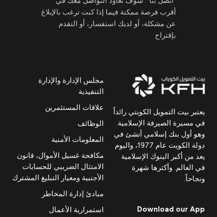
"اتصل بنا". سوف نعاود التواصل معك في
أقرب فرصة ممكنة فيما إذا كنت ترغب بالإبلاغ
عن مشكلة، أو لديك استفسار، أو التقدم
بإقتراح
مجلس الإدارة والإدارة
التنفيذية
علاقات المستثمرين
يعتبر بيت التمويل الكويتي رائداً
في مسيرة الصيرفة الإسلامية.
الوظائف
وهو أول بنك إسلامي أنشئ في
المعلومات الأمنية
دولة الكويت عام 1977، واليوم
مكافحة غسيل الأموال، قانون
يعد من أكبر البنوك الإسلامية
الامتثال الضريبي للحسابات
في العالم. وأكثرها شهرة
الأجنبية ومعيار التبليغ المشترك
ونجاحاً.
مبادئ إدارة المخاطر
Download our App
استمرارية الأعمال