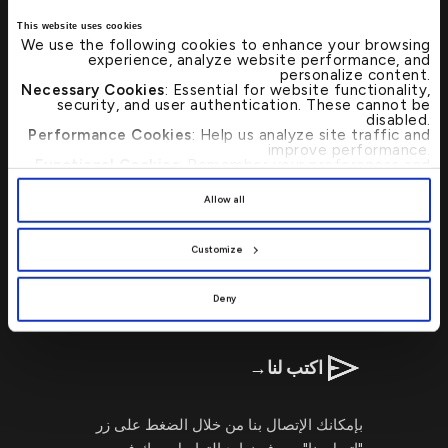
This website uses cookies
We use the following cookies to enhance your browsing
تفضل بزيارتنا
→
experience, analyze website performance, and
personalize content.
Necessary Cookies
: Essential for website functionality,
security, and user authentication. These cannot be
تحديد موقع أي من فروع بيت التمويل الكويتي
disabled.
Performance Cookies
: Help us analyze site traffic and
أو أجهزة الصرف الآلي بات الآن أسرع وأبسط
improve performance.
من خلال محدد مواقع الفروع المصرفية
Functional Cookies
: Remember your preferences and
enhance user experience.
وأجهزة الصرف الآلي.
By clicking
[Allow All]
, you provide explicit consent to
Allow all
the use of all cookies. You can manage your
preferences by clicking
[Customize]
.
اتصل بنا 24/7 : 17221999
Customize
Deny
اكتب لنا
→
بإمكانك الإتصال بنا من خلال الضغط على زر