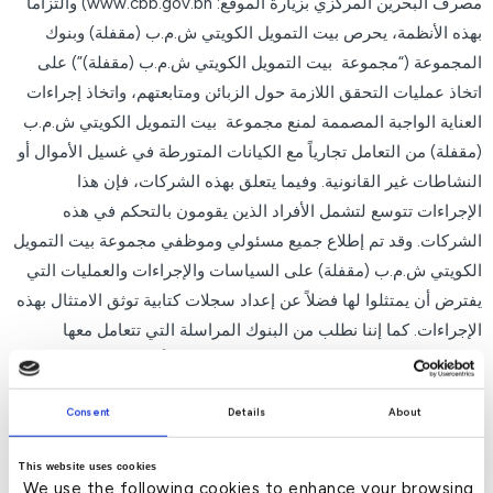
مصرف البحرين المركزي بزيارة الموقع: www.cbb.gov.bh) والتزاما
بهذه الأنظمة، يحرص بيت التمويل الكويتي ش.م.ب (مقفلة) وبنوك
المجموعة (“مجموعة بيت التمويل الكويتي ش.م.ب (مقفلة)”) على
اتخاذ عمليات التحقق اللازمة حول الزبائن ومتابعتهم، واتخاذ إجراءات
العناية الواجبة المصممة لمنع مجموعة بيت التمويل الكويتي ش.م.ب
(مقفلة) من التعامل تجارياً مع الكيانات المتورطة في غسيل الأموال أو
النشاطات غير القانونية. وفيما يتعلق بهذه الشركات، فإن هذا
الإجراءات تتوسع لتشمل الأفراد الذين يقومون بالتحكم في هذه
الشركات. وقد تم إطلاع جميع مسئولي وموظفي مجموعة بيت التمويل
الكويتي ش.م.ب (مقفلة) على السياسات والإجراءات والعمليات التي
يفترض أن يمتثلوا لها فضلاً عن إعداد سجلات كتابية توثق الامتثال بهذه
الإجراءات. كما إننا نطلب من البنوك المراسلة التي تتعامل معها
مجموعة بيت التمويل الكويتي ش.م.ب (مقفلة) أن تلتزم بالإجراءات
الملائمة بهذا الخصوص.
Consent
Details
About
وتتطلب سياسة بيت التمويل الكويتي ش.م.ب (مقفلة) أن يخضع جميع
الموظفين المعنيين في مجموعة بيت التمويل الكويتي ش.م.ب (مقفلة)
This website uses cookies
We use the following cookies to enhance your browsing