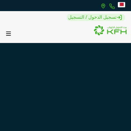
تسجيل الدخول / التسجيل