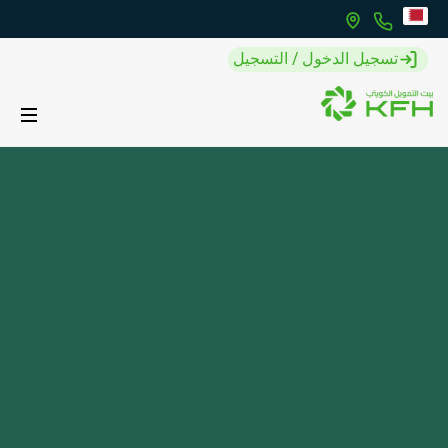
تسجيل الدخول / التسجيل