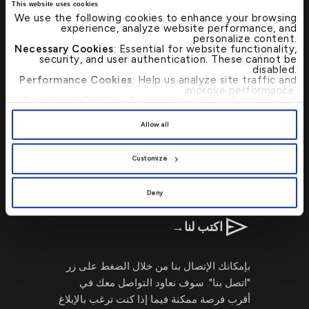
This website uses cookies
تفضل بزيارتنا
→
We use the following cookies to enhance your browsing
experience, analyze website performance, and
personalize content.
Necessary Cookies
: Essential for website functionality,
تحديد موقع أي من فروع بيت التمويل الكويتي
security, and user authentication. These cannot be
أو أجهزة الصرف الآلي بات الآن أسرع وأبسط
disabled.
Performance Cookies
: Help us analyze site traffic and
من خلال محدد مواقع الفروع المصرفية
improve performance.
Functional Cookies
: Remember your preferences and
وأجهزة الصرف الآلي.
enhance user experience.
By clicking
[Allow All]
, you provide explicit consent to
Allow all
the use of all cookies. You can manage your
preferences by clicking
[Customize]
.
اتصل بنا 24/7 : 17221999
Customize
Deny
اكتب لنا
→
بإمكانك الإتصال بنا من خلال الضغط على زر
"اتصل بنا". سوف نعاود التواصل معك في
أقرب فرصة ممكنة فيما إذا كنت ترغب بالإبلاغ