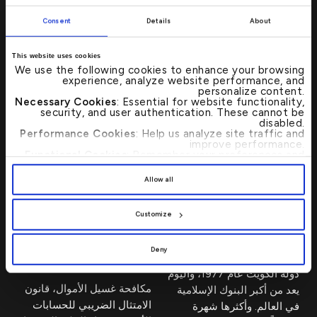
اكتب لنا
→
Consent
Details
About
بإمكانك الإتصال بنا من خلال الضغط على زر
This website uses cookies
"اتصل بنا". سوف نعاود التواصل معك في
We use the following cookies to enhance your browsing
أقرب فرصة ممكنة فيما إذا كنت ترغب بالإبلاغ
experience, analyze website performance, and
personalize content.
عن مشكلة، أو لديك استفسار، أو التقدم
Necessary Cookies
: Essential for website functionality,
security, and user authentication. These cannot be
بإقتراح
disabled.
Performance Cookies
: Help us analyze site traffic and
improve performance.
Functional Cookies
: Remember your preferences and
enhance user experience.
By clicking
[Allow All]
, you provide explicit consent to
مجلس الإدارة والإدارة
Allow all
the use of all cookies. You can manage your
التنفيذية
preferences by clicking
[Customize]
.
Customize
علاقات المستثمرين
يعتبر بيت التمويل الكويتي رائداً
في مسيرة الصيرفة الإسلامية.
الوظائف
Deny
وهو أول بنك إسلامي أنشئ في
المعلومات الأمنية
دولة الكويت عام 1977، واليوم
مكافحة غسيل الأموال، قانون
يعد من أكبر البنوك الإسلامية
الامتثال الضريبي للحسابات
في العالم. وأكثرها شهرة