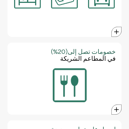
ما عليك سوى تسجيل الدخول إلى تطبيق بيت التمويل الكويتي
ش.م.ب. (م) للهاتف المحمول أو منصة الخدمات المصرفية الإلكترونية
والبدء في استكشاف خيارات السفر المتاحة. بدءًا من الرحلات الجوية
والفنادق وحتى تأجير السيارات والمزيد، يمكنك الاستفادة من نقاط
اللآلئ الخاصة بك لدفع ثمن رحلتك المفضلة دون أي متاعب.
خصومات تصل إلى(20%)
استكشف العروض الرائعة مع بطاقة وورلد الائتمانية الخاصة بك من
في المطاعم الشريكة
بيت التمويل الكويتي ش.م.ب. (م). ادفع باستخدام بطاقتك واستمتع
بخصم يصل إلى 20% ضمن مجموعة متنوعة من المطاعم في
البحرين.
ما عليك سوى تقديم بطاقتك في المطعم الشريك عند إجراء الدفع.
سيتم تطبيق الخصم، وستتمكن من الاستمتاع بوجبتك مع لذة إضافية
يضفيها قيامك بالتوفير.
تطبق الشروط والأحكام.