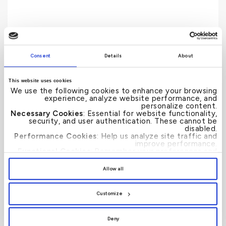
Consent
Details
About
This website uses cookies
We use the following cookies to enhance your browsing
معدل الربح
experience, analyze website performance, and
personalize content.
Necessary Cookies
: Essential for website functionality,
security, and user authentication. These cannot be
disabled.
Performance Cookies
: Help us analyze site traffic and
improve performance.
Functional Cookies
: Remember your preferences and
enhance user experience.
By clicking
[Allow All]
, you provide explicit consent to
Allow all
the use of all cookies. You can manage your
preferences by clicking
[Customize]
.
Customize
Deny