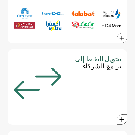
ومزايا أخرى دون الارتباط ببرنامج معين، مما يتيح لك أفضل معدلات
الصرف الممكنة.
طلبات
سيتي سنتر البحرين
الجزيرة
نتفليكس
جوي الوكاس
أمازون
شرف دي جي
أديداس
لولو هايبر ماركت
نايكي
وغيرها الكثير ...
تحويل النقاط إلى
باستخدام بطاقة وورلد الائتمانية من بيت التمويل الكويتي ش.م.ب. (م)
برامج الشركاء
ستتمكن من تحويل نقاط اللآلئ الخاصة بك إلى برامج الولاء الشريكة
المشاركة، مثل طيران الخليج فالكون فلاير, سكاي واردز طيران
الإمارات، برنامج ضيف الاتحاد, نادي الإمتياز للخطوط الجوية القطرية
ومكافآت شكرًا
سيسمح لك ذلك استرداد نقاطك، على سبيل المثال، برحلات طيران
ومزايا أخرى دون الارتباط ببرنامج معين، مما يتيح لك أفضل معدلات
الصرف الممكنة.