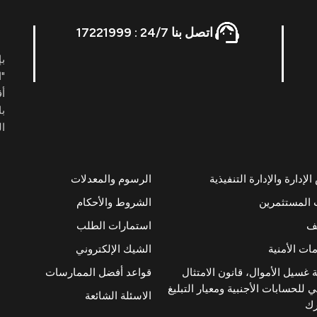
اتصل بنا 24/7 : 17221999
بإ
"ا
أ
با
ال
إدارة والإدارة التنفيذية
الرسوم والمعدلات
 المستثمرين
الشروط والأحكام
ئف
استمارات الطلب
ات الأمنية
الشيك الإلكتروني
 غسيل الأموال، قانون الامتثال
قواعد أفضل الممارسات
 للحسابات الأجنبية ومعيار التبليغ
الاسئلة الشائعة
رك