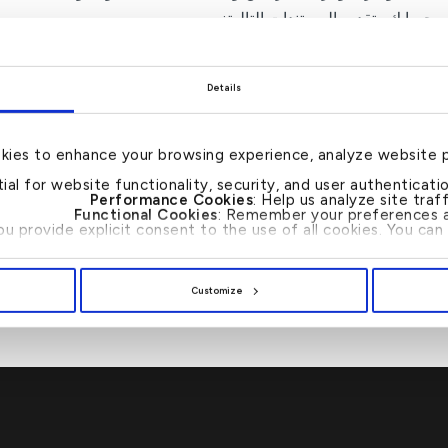
 حسابك وتقديم المستندات التالية:
طاقة السكانية
ز السفر
Details
ت الحساب:
kies to enhance your browsing experience, analyze website 
اء الخدمات المصرفية عبر الإنترنت
tial for website functionality, security, and user authenticat
Performance Cookies
: Help us analyze site tra
ر الخدمات المصرفية عبر الجوال
Functional Cookies
: Remember your preferences a
you provide explicit consent to the use of all cookies. You c
دمات المصرفية عبر تطبيق الواتساب
إمكان افتتاح لفتح حساباتك بالدينار البحريني، الدرهم الإماراتي، الريال ا
ولار الأمريكي، الجنية الإسترليني، اليورو والفرنك السويسري.
Customize