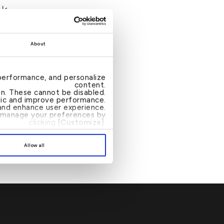
على
الب
جوا
About
مميزا
performance, and personalize
content.
إجر
ion. These cannot be disabled.
ffic and improve performance.
توف
nd enhance user experience.
an manage your preferences by
الخ
clicking
[Customize]
.
بال
الد
Allow all