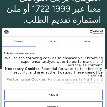
معنا عبر 1999 1722 أو ملئ
استمارة تقديم الطلب.
يشترط توفر حد أدنى من الرصيد بمبلغ لا يقل عن 200,000 دولار
أمريكي لتكون مؤهلاً للاستفادة من خدمات بريميوم المصرفية .
Consent
Details
About
This website uses cookies
We use the following cookies to enhance your browsing
قدّم طبلك الآن
experience, analyze website performance, and
personalize content.
Necessary Cookies
: Essential for website functionality,
security, and user authentication. These cannot be
disabled.
Performance Cookies
: Help us analyze site traffic and
improve performance.
Functional Cookies
: Remember your preferences and
enhance user experience.
اكتشف عالم من المزايا مع خدمات
By clicking
[Allow All]
, you provide explicit consent to
Allow all
the use of all cookies. You can manage your
preferences by clicking
[Customize]
.
بريميوم المصرفية
Customize