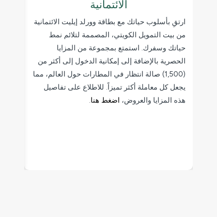
الائتمانية
شارك ت
ارتقِ بأسلوب حياتك مع بطاقة وورلد إيليت الائتمانية
من خلا
تي،
من بيت التمويل الكويتي، المصممة لتلائم نمط
الاستم
كارد
حياتك وسفرك. استمتع بمجموعة من المزايا
حسابا
الحصرية بالإضافة إلى إمكانية الدخول إلى أكثر من
إدارة
ار
(1,500) صالة انتظار في المطارات حول العالم، مما
يضمن أ
يجعل كل معاملة أكثر تميزاً. للاطلاع على تفاصيل
هذه المزايا والعروض،
اضغط هنا
.