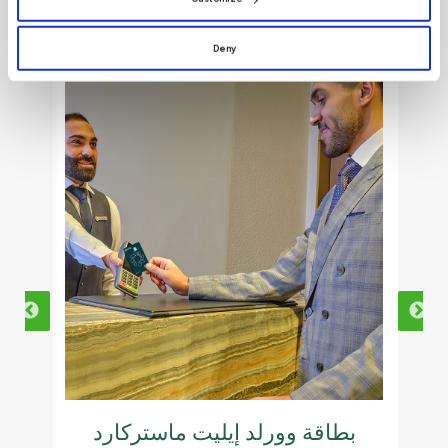
Deny
ا
ية
بطاقة وورلد إيليت ماستركارد