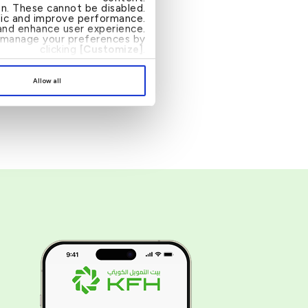
ion. These cannot be disabled.
ffic and improve performance.
nd enhance user experience.
an manage your preferences by
clicking
[Customize]
.
Allow all