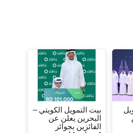
يل
بيت التمويل الكويتي –
البحرين يعلن عن
الفائزين بجوائز