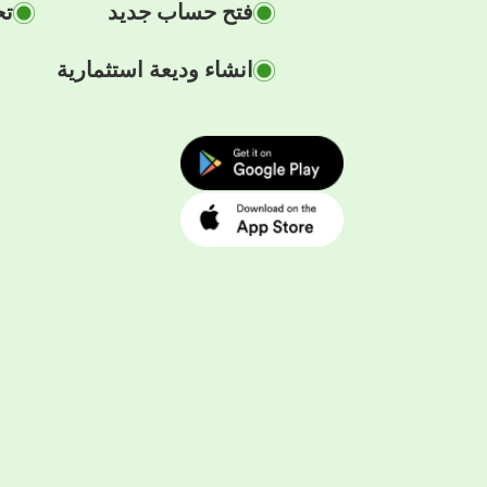
فتح حساب جديد
تح
انشاء وديعة استثمارية