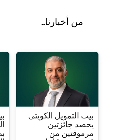
من أخبارنا..
بيت التمويل الكويتي
بي
يحصد جائزتين
ال
مرموقتين من
بم