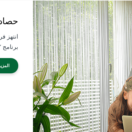
حصاد
انتهز فر
برنامج 
المزي