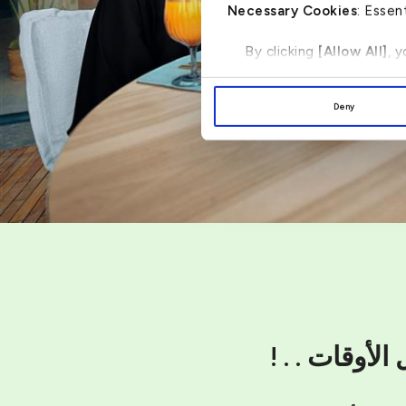
Necessary Cookies
: Essen
By clicking
[Allow All]
, 
Deny
لأوقات . . !