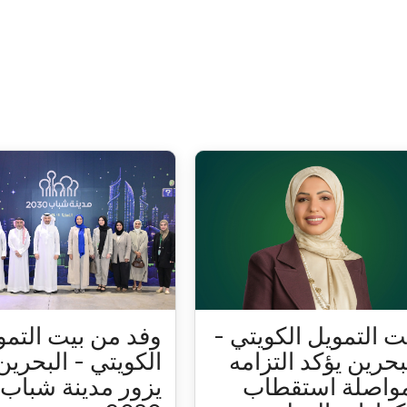
ت التمويل الكويتي -
وفد من بيت التمو
بحرين يؤكد التزامه
الكويتي - البحرين
واصلة استقطاب
يزور مدينة شباب