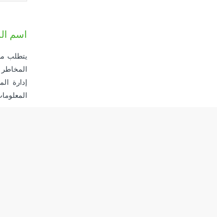
اسم ال
المخاطر ب
إدارة ال
المعلومات
تفضل بزيارتنا
→
تحديد موقع أي من فروع بيت التمويل
الكويتي أو أجهزة الصرف الآلي بات الآن