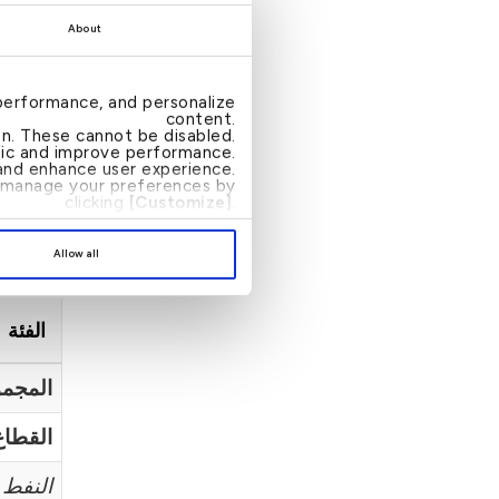
الفئة
About
performance, and personalize
content.
الفئة 
ion. These cannot be disabled.
ffic and improve performance.
nd enhance user experience.
an manage your preferences by
clicking
[Customize]
.
عدد معا
Allow all
الفئة
المجم
القطاع
النفط 