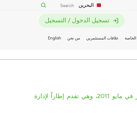
البحرين
تسجيل الدخول / التسجيل
الخاصة
علاقات المستثمرين
من نحن
English
تبنى بيت التمويل الكويتي ش.م.ب. (م) مبادئ إدارة المخاطر في مايو 2011، وهي تقدم إطاراً لإدارة