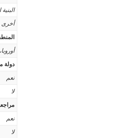
البنية 
أخرى
المنطق
أوروبا
دولة مت
نعم
لا
مراجعة
نعم
لا