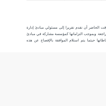
 المالية التي تطبق مبادئ إدارة المخاطر (EPFIs) في الوقت الحاضر أن تقدم تقريرا إلى مسئولي مبادئ إدارة
لمراجعة. وبموجب التزاماتها كمؤسسة مشاركة في مبادئ
اتها حيثما يتم استلام الموافقة بالإفصاح عن هذه
اكتب لنا
→
مكانك الإتصال بنا من خلال الضغط على زر
تصل بنا". سوف نعاود التواصل معك في