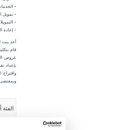
• الخدمات
• تمويل ا
• التمويل
• إعادة ا
أعد بيت ا
عروض الت
بإعداد تق
واقتراح ا
وبمقتضى م
الفئة 