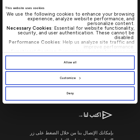
This website uses cookies
We use the following cookies to enhance your browsing
تفضل بزيارتنا
→
experience, analyze website performance, and
personalize content.
Necessary Cookies
: Essential for website functionality,
security, and user authentication. These cannot be
تحديد موقع أي من فروع بيت التمويل الكويتي
disabled.
Performance Cookies
: Help us analyze site traffic and
أو أجهزة الصرف الآلي بات الآن أسرع وأبسط
improve performance.
من خلال محدد مواقع الفروع المصرفية
Functional Cookies
: Remember your preferences and
enhance user experience.
وأجهزة الصرف الآلي.
By clicking
[Allow All]
, you provide explicit consent to
Allow all
the use of all cookies. You can manage your
preferences by clicking
[Customize]
.
اتصل بنا 24/7 : 17221999
Customize
Deny
اكتب لنا
→
بإمكانك الإتصال بنا من خلال الضغط على زر