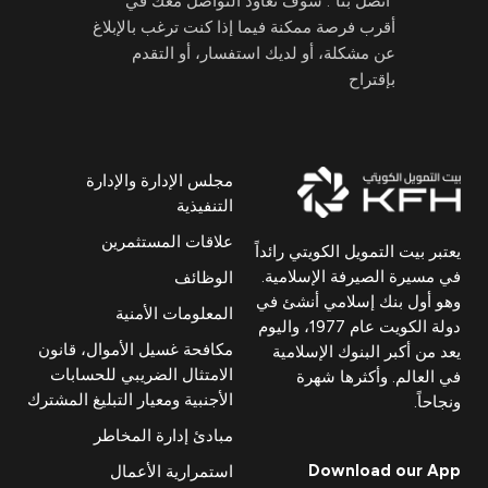
"اتصل بنا". سوف نعاود التواصل معك في
أقرب فرصة ممكنة فيما إذا كنت ترغب بالإبلاغ
عن مشكلة، أو لديك استفسار، أو التقدم
بإقتراح
مجلس الإدارة والإدارة
التنفيذية
علاقات المستثمرين
يعتبر بيت التمويل الكويتي رائداً
في مسيرة الصيرفة الإسلامية.
الوظائف
وهو أول بنك إسلامي أنشئ في
المعلومات الأمنية
دولة الكويت عام 1977، واليوم
مكافحة غسيل الأموال، قانون
يعد من أكبر البنوك الإسلامية
الامتثال الضريبي للحسابات
في العالم. وأكثرها شهرة
الأجنبية ومعيار التبليغ المشترك
ونجاحاً.
مبادئ إدارة المخاطر
Download our App
استمرارية الأعمال