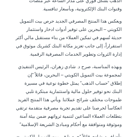
الذهب بشكل فوري على مدار الساعة عبر منصات
وقنوات البنك الإلكترونية، وبأسعار تنافسية.
ويعكس هذا المنتج المصرفي الجديد حرص بيت التمويل
الكويتي – البحرين على توفير أدوات ادخار واستثمار
حديثة تُسهم في تمكين العملاء من بناء مستقبل مالي أكثر
استقراراً، إلى جانب تعزيز مكانة البنك كشريك موثوق في
إدارة الثروات وتطوير الخدمات المصرفية الرقمية.
وبهذه المناسبة، صرح د. شادي زهران، الرئيس التنفيذي
لمجموعة بيت التمويل الكويتي – البحرين، قائلاً “إن
إطلاق “حساب الذهب” يمثل خطوة نوعية في مسيرة
البنك نحو توفير حلول مالية واستثمارية مبتكرة تلبي
طموحات مختلف شرائح عملائنا. ويأتي هذا المنتج الفريد
انعكاساً لحرصنا على تقديم تجربة مصرفية متقدمة ترتقي
بتطلعات العملاء الساعين لتنمية ثرواتهم ضمن بيئة آمنة
وموثوقة ومتوافقة مع أحكام ومبادئ الشريعة الإسلامية”
وأضاف د. شادي قائلاً “حرصنا في بيت التمويل الكويتي –