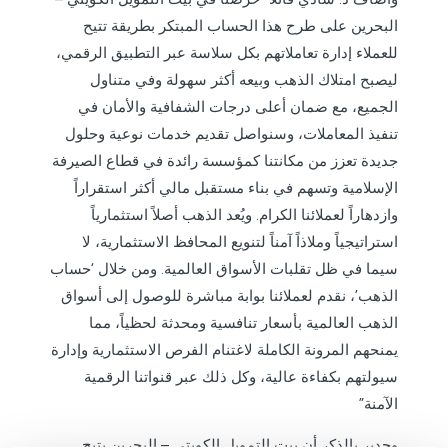
البحرين على طرح هذا الحساب المبتكر بطريقة تتيح
للعملاء إدارة تعاملاتهم بكل سلاسة عبر التطبيق الرقمي،
ليصبح امتلاك الذهب وبيعه أكثر سهولة وفي متناول
الجميع، مع ضمان أعلى درجات الشفافية والأمان في
تنفيذ المعاملات، وسنواصل تقديم خدمات نوعية وحلول
جديدة تعزز من مكانتنا كمؤسسة رائدة في قطاع الصيرفة
الإسلامية وتسهم في بناء مستقبل مالي أكثر استقراراً
وازدهاراً لعملائنا الكرام. ويُعد الذهب أصلاً استثمارياً
استراتيجياً وملاذاً آمناً لتنويع المحافظ الاستثمارية، لا
سيما في ظل تقلبات الأسواق العالمية. ومن خلال ‘حساب
الذهب’، نقدم لعملائنا بوابة مباشرة للوصول إلى أسواق
الذهب العالمية بأسعار تنافسية ومحدثة لحظياً، مما
يمنحهم المرونة الكاملة لاغتنام الفرص الاستثمارية وإدارة
سيولتهم بكفاءة عالية، وكل ذلك عبر قنواتنا الرقمية
الآمنة”
وجدير بالذكر أن بيت التمويل الكويتي – البحرين يتيح