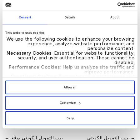
للعملاء إمكانية فتح “حساب الذهب” عبر تطبيق البنك في
خطوات سهلة وسريعة دون الحاجة لزيارة الفروع، مع
Consent
Details
About
إمكانية شراء وبيع وإدارة الذهب بشكل فوري، والاستفادة
من أسعار تنافسية وخدمة متوافقة بالكامل مع أحكام
This website uses cookies
We use the following cookies to enhance your browsing
ومبادئ الشريعة الإسلامية. وتأتي هذه الخدمة لتعزز توجه
experience, analyze website performance, and
personalize content.
البنك نحو الرقمنة وتقديم خدمات مالية متطورة تلائم
Necessary Cookies
: Essential for website functionality,
security, and user authentication. These cannot be
احتياجات الجيل الجديد من المستثمرين والمهتمين بتنويع
disabled.
محافظهم المالية.
Performance Cookies
: Help us analyze site traffic and
improve performance.
Functional Cookies
: Remember your preferences and
enhance user experience.
— انتهى —
By clicking
[Allow All]
, you provide explicit consent to
Allow all
the use of all cookies. You can manage your
preferences by clicking
[Customize]
.
Customize
Deny
News
→
بيت التمويل الكويتي
بيت التمويل الكويتي يوقع
←
Post