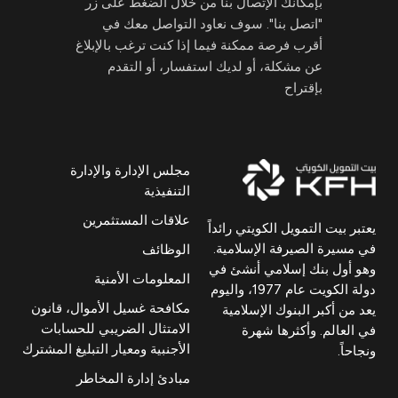
بإمكانك الإتصال بنا من خلال الضغط على زر
"اتصل بنا". سوف نعاود التواصل معك في
أقرب فرصة ممكنة فيما إذا كنت ترغب بالإبلاغ
عن مشكلة، أو لديك استفسار، أو التقدم
بإقتراح
مجلس الإدارة والإدارة
التنفيذية
علاقات المستثمرين
يعتبر بيت التمويل الكويتي رائداً
في مسيرة الصيرفة الإسلامية.
الوظائف
وهو أول بنك إسلامي أنشئ في
المعلومات الأمنية
دولة الكويت عام 1977، واليوم
مكافحة غسيل الأموال، قانون
يعد من أكبر البنوك الإسلامية
الامتثال الضريبي للحسابات
في العالم. وأكثرها شهرة
الأجنبية ومعيار التبليغ المشترك
ونجاحاً.
مبادئ إدارة المخاطر