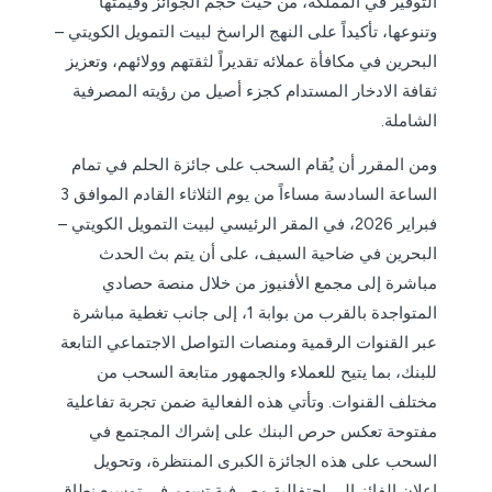
التوفير في المملكة، من حيث حجم الجوائز وقيمتها
وتنوعها، تأكيداً على النهج الراسخ لبيت التمويل الكويتي –
البحرين في مكافأة عملائه تقديراً لثقتهم وولائهم، وتعزيز
ثقافة الادخار المستدام كجزء أصيل من رؤيته المصرفية
الشاملة.
ومن المقرر أن يُقام السحب على جائزة الحلم في تمام
الساعة السادسة مساءاً من يوم الثلاثاء القادم الموافق 3
فبراير 2026، في المقر الرئيسي لبيت التمويل الكويتي –
البحرين في ضاحية السيف، على أن يتم بث الحدث
مباشرة إلى مجمع الأفنيوز من خلال منصة حصادي
المتواجدة بالقرب من بوابة 1، إلى جانب تغطية مباشرة
عبر القنوات الرقمية ومنصات التواصل الاجتماعي التابعة
للبنك، بما يتيح للعملاء والجمهور متابعة السحب من
مختلف القنوات. وتأتي هذه الفعالية ضمن تجربة تفاعلية
مفتوحة تعكس حرص البنك على إشراك المجتمع في
السحب على هذه الجائزة الكبرى المنتظرة، وتحويل
إعلان الفائز إلى احتفالية مصرفية تسهم في توسيع نطاق