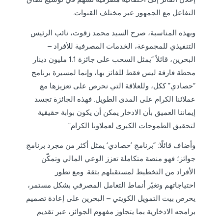
التفاعل مع الجمهور عبر مختلف القنوات.
وبهذه المناسبة، صرح السيد محمد زقوت، نائب الرئيس
التنفيذي للمجموعة، الخدمات المصرفية للأفراد –
البحرين، قائلاً “يمثل السحب على جائزة 1.1 مليون دينار
محطة فارقة ليس فقط للفائز بها، وإنما لمسيرة برنامج
“حصادي” ككل، وللعلاقة التي نحرص على تعزيزها مع
عملائنا الكرام على المدى الطويل. فهذه الجائزة تجسد
إيماننا العميق بأن الادخار يمكن أن يكون بوابة حقيقية
لتحقيق الطموحات الكبرى لعملاؤنا الكرام”
وأضاف قائلًا: “برنامج ’حصادي‘ يمثل أكثر من مجرد برنامج
جوائز؛ فهو منصة متكاملة تعزز الوعي المالي وتمكّن
الأفراد من التخطيط لمستقبلهم بثقة. ومع تطور
احتياجاتهم وتغيّر أنماط التعامل المصرفي بشكل مستمر،
يحرص بيت التمويل الكويتي – البحرين على إعادة تصميم
برامجه الادخارية بما يتجاوز مفهوم الجوائز، عبر تقديم