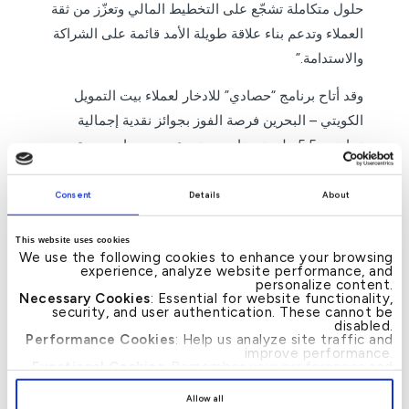
حلول متكاملة تشجّع على التخطيط المالي وتعزّز من ثقة
العملاء وتدعم بناء علاقة طويلة الأمد قائمة على الشراكة
والاستدامة.”
وقد أتاح برنامج “حصادي” للادخار لعملاء بيت التمويل
الكويتي – البحرين فرصة الفوز بجوائز نقدية إجمالية
تجاوزت 5.5 مليون دينار بحريني عبر سحوبات دورية
متعددة، شملت جوائز شهرية وكبرى، فيما تبقّى السحب
على الجائزة الكبرى البالغة 1.1 مليون دينار بحريني. وقد
Consent
Details
About
تأهل العملاء للمشاركة في السحوبات من خلال فتح
This website uses cookies
حساب “حصادي”وإيداع حد أدنى 50 دينار بحريني مع
We use the following cookies to enhance your browsing
الاحتفاظ بالرصيد المؤهل لمدة 7 أيام أو أكثر لزيادة
experience, analyze website performance, and
personalize content.
فرص الفوز، في حين تتم مضاعفة فرص الدخول في
Necessary Cookies
: Essential for website functionality,
security, and user authentication. These cannot be
السحب عند الاحتفاظ بالرصيد لفترات أطول.
disabled.
Performance Cookies
: Help us analyze site traffic and
improve performance.
للمزيد من المعلومات، يرجى التواصل مع مركز الاتصال
Functional Cookies
: Remember your preferences and
على الرقم: 17221999 973+، أو زيارة الموقع الإلكتروني:
enhance user experience.
By clicking
[Allow All]
, you provide explicit consent to
Allow all
www.bh.kfh.com
، ومتابعة صفحات التواصل الاجتماعي
the use of all cookies. You can manage your