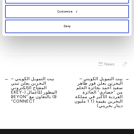
preferences by clicking
[Customize]
.
الخاصة بالبنك على
انستغرام
و
لينكدإن
ومنصة
إكس
.
Customize
-النهاية-
Deny
News
→
بيت التمويل الكويتي –
بيت التمويل الكويتي –
←
Post
البحرين يعلن فوز طاهر
البحرين يعلن تبني
navigation
سعيد أحمد بجائزة الحلم
المفتاح الإلكتروني
من “حصادي” الجائزة
المطور للأعمال (EKEY-
الفردية الأكبر في مملكة
B) بالتعاون مع “BEYON
البحرين بقيمة (1.1 مليون
CONNECT”
دينار بحريني)