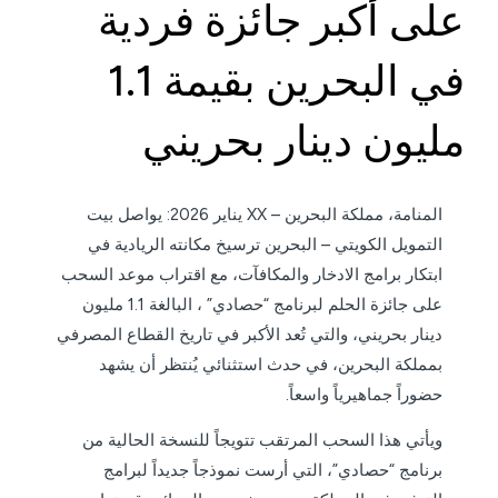
على أكبر جائزة فردية
في البحرين بقيمة 1.1
مليون دينار بحريني
المنامة، مملكة البحرين – XX يناير 2026: يواصل بيت
التمويل الكويتي – البحرين ترسيخ مكانته الريادية في
ابتكار برامج الادخار والمكافآت، مع اقتراب موعد السحب
على جائزة الحلم لبرنامج “حصادي” ، البالغة 1.1 مليون
دينار بحريني، والتي تُعد الأكبر في تاريخ القطاع المصرفي
بمملكة البحرين، في حدث استثنائي يُنتظر أن يشهد
حضوراً جماهيرياً واسعاً.
ويأتي هذا السحب المرتقب تتويجاً للنسخة الحالية من
برنامج “حصادي”، التي أرست نموذجاً جديداً لبرامج