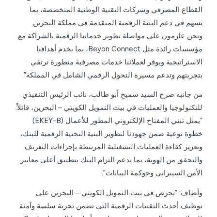
القطاع المصرفي وشركات التقنية الوطنية المتخصصة، بما
يسهم في دعم البنية الرقمية المتقدمة في مملكة البحرين.
ونحن عازمون على مواصلة تطوير خدماتنا الرقمية بالشراكة مع
مؤسسات رائدة مثل Beyon Connect، بما يخدم أهدافنا
الاستراتيجية ويوفر لعملائنا خدمات مصرفية متطورة ترتقي
بتجربتهم وتدعم مسيرة التحول الرقمي الشامل في المملكة”.
من جانبه صرح السيد سميح أبو طالب، نائب الرئيس التنفيذي
للتكنولوجيا والعمليات في بيت التمويل الكويتي – البحرين، قائلاً:
“يمثل تبني المفتاح الإلكتروني المطور للأعمال (EKEY-B)
خطوة نوعية ضمن جهودنا لتطوير البنية التحتية الرقمية للبنك،
وتعزيز كفاءة العمليات التشغيلية المرتبطة بإجراءات التعريف
والتحقق من الهوية، بما يدعم التزام البنك بتطبيق أعلى معايير
الأمن السيبراني وحوكمة البيانات”.
وأضاف: “نحرص في بيت التمويل الكويتي – البحرين على
توظيف أحدث التقنيات الرقمية التي تضمن تجربة سلسة وآمنة