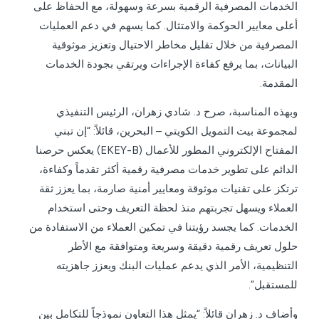
الخدمات المصرفية الرقمية بسرعة وسهولة، مع الحفاظ على
أعلى معايير الحوكمة والامتثال. كما يسهم في دعم العمليات
المصرفية من خلال تقليل مخاطر الاحتيال وتعزيز موثوقية
البيانات، بما يرفع كفاءة الإجراءات ويرتقي بجودة الخدمات
المقدمة.
وبهذه المناسبة، صرح د. شادي زهران، الرئيس التنفيذي
لمجموعة بيت التمويل الكويتي – البحرين، قائلاً: “إن تبني
المفتاح الإلكتروني المطور للأعمال (EKEY-B) يعكس حرصنا
الدائم على تطوير خدمات مصرفية رقمية أكثر تقدماً وكفاءة،
ترتكز على تقنيات موثوقة ومعايير أمنية صارمة، بما يعزز ثقة
العملاء ويسهل تجربتهم منذ لحظة التعريف وحتى استخدام
الخدمات. كما يجسد رؤيتنا في تمكين العملاء من الاستفادة من
حلول تعريف رقمية دقيقة وسريعة ومتوافقة مع الأطر
التنظيمية، الأمر الذي يدعم عمليات البنك ويعزز جاهزيته
للمستقبل”.
وأضاف د. زهران قائلاً: “يمثل هذا التعاون نموذجاً للتكامل بين