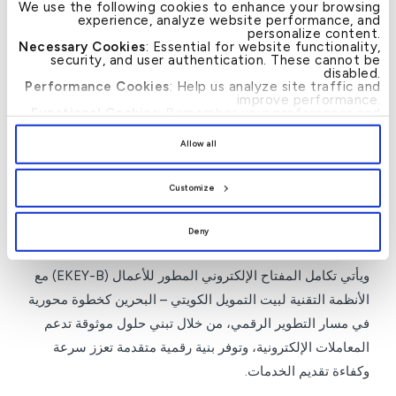
We use the following cookies to enhance your browsing
البنك للمنظومة يعكس الحرص على تقديم خدمات رقمية عالية
experience, analyze website performance, and
personalize content.
الأمان وتجربة متميزة للعملاء، بما يسهم في تعزيز مسيرة
Necessary Cookies
: Essential for website functionality,
security, and user authentication. These cannot be
التحول الرقمي في مملكة البحرين.
disabled.
Performance Cookies
: Help us analyze site traffic and
وأضاف الدكتور خالد المطاوعة أن هذه الخطوة تُظهر توافق
improve performance.
Functional Cookies
: Remember your preferences and
القطاع الخاص مع رؤية المملكة في توفير خدمات رقمية آمنة
enhance user experience.
By clicking
[Allow All]
, you provide explicit consent to
ترتكز على العميل، مؤكداً التزام هيئة المعلومات والحكومة
Allow all
the use of all cookies. You can manage your
preferences by clicking
[Customize]
.
الإلكترونية بتوسيع نطاق الوصول إلى البنية التحتية للتحقق
Customize
الرقمي من الهوية، بما يسهم في تسهيل وصول الأفراد
للخدمات، وضمان الامتثال للمعايير التنظيمية، وتعزيز ثقة
Deny
العملاء.
ويأتي تكامل المفتاح الإلكتروني المطور للأعمال (EKEY-B) مع
الأنظمة التقنية لبيت التمويل الكويتي – البحرين كخطوة محورية
في مسار التطوير الرقمي، من خلال تبني حلول موثوقة تدعم
المعاملات الإلكترونية، وتوفر بنية رقمية متقدمة تعزز سرعة
وكفاءة تقديم الخدمات.