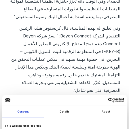
للعملاء، وفي الوقت ذاته تعزز جاهزية أنظمتنا التشغيلية لمواكبة
المتطلبات التنظيمية والتطورات المتسارعة في القطاع
المصرفي، بما يدعم استدامة أعمال البنك ونموه المستقبلي”.
وفي تعليق له بهذه المناسبة، قال كريستوفر هيلد، الرئيس
التنفيذي لشركة Beyon Connect: ” يسرّ شركة Beyon
Connect دعم دمج المفتاح الإلكتروني المطور للأعمال
(EKEY-B) في المنظومة الرقمية لبيت التمويل الكويتي –
البحرين، في خطوة مهمة تسهم في تمكين عمليات التحقق من
الهوية بطريقة آمنة وسلسلة لعملاء البنك. ويعكس هذا الإنجاز
التزامنا المشترك بتقديم حلول رقمية موثوقة وجاهزة
للمستقبل، تُعزّز الكفاءة التشغيلية وترتقي بتجربة العملاء
المصرفية على نحو شامل”.
من جهته، رحب الدكتور خالد أحمد المطاوعة، نائب الرئيس
التنفيذي للعمليات والحوكمة بهيئة المعلومات والحكومة
Consent
Details
About
الإلكترونية، بانضمام بيت التمويل الكويتي – البحرين لمنظومة
المفتاح الإلكتروني المطور للأعمال (EKEY-B) وأكد أن تبني
This website uses cookies