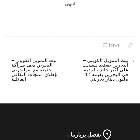
… انتهى …
News
→
بيت التمويل الكويتي –
بيت التمويل الكويتي –
←
Post
البحرين يستعد للسحب
البحرين يعقد شراكة
navigation
على أكبر جائزة فردية
جديدة مع سوليدرتي
في البحرين بقيمة 1.1
لإطلاق منتجات التكافل
مليون دينار بحريني
العائلية
تفضل بزيارتنا
→