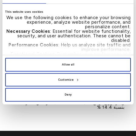
كمؤسسة مالية رائدة تجمع بين التميز المصرفي والالتزام
This website uses cookies
الإنساني، وتسهم بفاعلية في دعم المجتمع البحريني في مختلف
We use the following cookies to enhance your browsing
الظروف.
experience, analyze website performance, and
personalize content.
Necessary Cookies
: Essential for website functionality,
– انتهى –
security, and user authentication. These cannot be
disabled.
Performance Cookies
: Help us analyze site traffic and
improve performance.
Functional Cookies
: Remember your preferences and
enhance user experience.
By clicking
[Allow All]
, you provide explicit consent to
Allow all
the use of all cookies. You can manage your
preferences by clicking
[Customize]
.
News
Customize
→
بيت التمويل الكويتي –
بيت التمويل الكويتي يتيح
←
Post
البحرين يعقد جمعيته
خدمة استلام وتسليم
navigation
Deny
العامة العادية افتراضياً
مستندات التمويل التجاري
ويقر توزيع أرباح نقدية
مباشرة من مقار العملاء
بنسبة 14.4 %