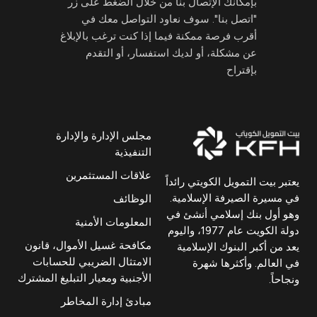
بإمكانك الإتصال بنا من خلال الضغط على زر
"اتصل بنا". سوف نعاود التواصل معك في
أقرب فرصة ممكنة فيما إذا كنت ترغب بالإبلاغ
عن مشكلة، أو لديك استفسار، أو التقدم
بإقتراح
مجلس الإدارة والإدارة
التنفيذية
علاقات المستثمرين
يعتبر بيت التمويل الكويتي رائداً
في مسيرة الصيرفة الإسلامية.
الوظائف
وهو أول بنك إسلامي أنشئ في
المعلومات الأمنية
دولة الكويت عام 1977، واليوم
مكافحة غسيل الأموال، قانون
يعد من أكبر البنوك الإسلامية
الامتثال الضريبي للحسابات
في العالم. وأكثرها شهرة
الأجنبية ومعيار التبليغ المشترك
ونجاحاً.
مبادئ إدارة المخاطر