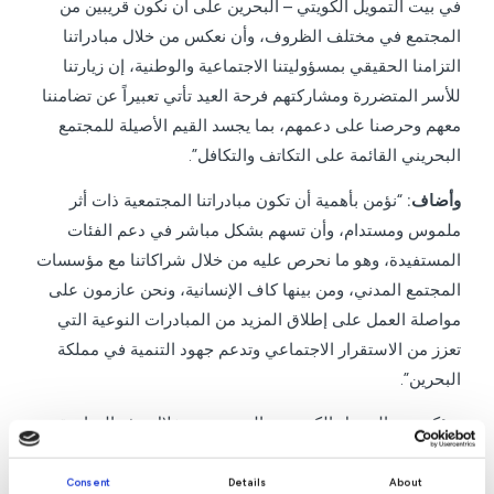
في بيت التمويل الكويتي – البحرين على أن نكون قريبين من
المجتمع في مختلف الظروف، وأن نعكس من خلال مبادراتنا
التزامنا الحقيقي بمسؤوليتنا الاجتماعية والوطنية، إن زيارتنا
للأسر المتضررة ومشاركتهم فرحة العيد تأتي تعبيراً عن تضامننا
معهم وحرصنا على دعمهم، بما يجسد القيم الأصيلة للمجتمع
البحريني القائمة على التكاتف والتكافل”.
وأضاف:
“نؤمن بأهمية أن تكون مبادراتنا المجتمعية ذات أثر
ملموس ومستدام، وأن تسهم بشكل مباشر في دعم الفئات
المستفيدة، وهو ما نحرص عليه من خلال شراكاتنا مع مؤسسات
المجتمع المدني، ومن بينها كاف الإنسانية، ونحن عازمون على
مواصلة العمل على إطلاق المزيد من المبادرات النوعية التي
تعزز من الاستقرار الاجتماعي وتدعم جهود التنمية في مملكة
البحرين”.
ويؤكد بيت التمويل الكويتي – البحرين من خلال هذه المبادرة
استمرار نهجه في تنفيذ برامجه الاجتماعية والإنسانية، بما
ينسجم مع رؤيته في تعزيز التكافل المجتمعي، وترسيخ مكانته
Consent
Details
About