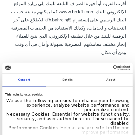
أقرب الفروع أو أجهزة الصراف التابعة للبنك إلى زيارة الموقع
الإلكتروني للبنك www.bh.kfh.com، كما يمكنهم متابعة حساب
البنك الرسمي على إنستغرام @kfh.bahrain للاطلاع على آخر
التحديثات والخدمات، وكذلك الاستفادة من الخدمات المصرفية
الرقمية للبنك من خلال تطبيقه الإلكتروني، الذي يتيح للعملاء
إنجاز مختلف معاملاتهم المصرفية بسهولة وأمان في أي وقت
ومن أي مكان.
–النهاية–
Consent
Details
About
This website uses cookies
We use the following cookies to enhance your browsing
experience, analyze website performance, and
News
personalize content.
Necessary Cookies
: Essential for website functionality,
security, and user authentication. These cannot be
→
بيت التمويل الكويتي يدعو
بيت التمويل الكويتي –
←
Post
disabled.
عملاءه من قطاع
البحرين ينال شهادة الأيزو
navigation
Performance Cookies
: Help us analyze site traffic and
الشركات للاستفادة من
(ISO 22301:2019) في
improve performance.
باقة خدماته الرقمية
مجال إدارة استمرارية