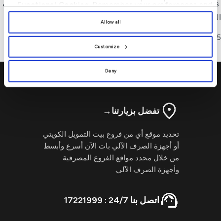
TIBCO/MENA exsolutions، ومهندس برمجيات في مركز طرة لأبحاث
Functional Cookies
: Remember your preferences and
enhance user experience.
الحاسوب في الأردن.
By clicking
[Allow All]
, you provide explicit consent to
Allow all
the use of all cookies. You can manage your
preferences by clicking
[Customize]
.
25 عامًا من الخبرة في قطاعي الخدمات المالية والتكنولوجيا.
Customize
Deny
تفضل بزيارتنا
→
تحديد موقع أي من فروع بيت التمويل الكويتي
أو أجهزة الصرف الآلي بات الآن أسرع وأبسط
من خلال محدد مواقع الفروع المصرفية
وأجهزة الصرف الآلي.
اتصل بنا 24/7 : 17221999