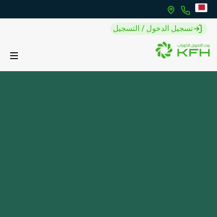
تسجيل الدخول / التسجيل