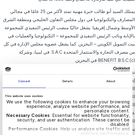
يمتلك السيد أبو طالب خبرة مهنية تمتد لأكثر من 25 عامًا في مجالي
المصارف والتكنولوجيا في دول مجلس التعاون الخليجي ومنطقة الشرق
الأوسط وشمال إفريقيا. يشغل حاليًا منصب الرئيس التنفيذي للمجموعة
بالإنابة ونائب الرئيس التنفيذي للمجموعة – التكنولوجيا والعمليات في
بيت التمويل الكويتي – البحرين. كما يشغل عضوية مجلس الإدارة في كل
من مصرف التجارة والاستثمار المتحدة S.A.C. في ليبيا، وشركة
BENEFIT B.S.C.(c) في البحرين.
تقلد السيد أبو طالب عدة مناصب قيادية بارزة، من بينها: عضو مجلس
إدارة في البنك الأهلي المتحد (مصر)، وعضو احتياطي في مجلس إدارة
Consent
Details
About
البنك الأهلي المتحد K.S.C.P. في الكويت، ورئيس مجموعة تكنولوجيا
المعلومات والتحول الرقمي في البنك الأهلي المتحد – البحرين، ومدير
This website uses cookies
We use the following cookies to enhance your browsing
التحول الرقمي في بنك الهلال – الإمارات، بالإضافة إلى مناصب تنفيذية
experience, analyze website performance, and
personalize content.
عليا في مجموعة الإمارات دبي الوطني، منها نائب أول للرئيس – التحول
Necessary Cookies
: Essential for website functionality,
security, and user authentication. These cannot be
الرقمي، ورئيس قسم التسليم السريع، ومدير برامج تنفيذي لمشروع
disabled.
Performance Cookies
: Help us analyze site traffic and
تحويل بطاقات الائتمان. كما عمل سابقًا كأخصائي تكامل أول في
improve performance.