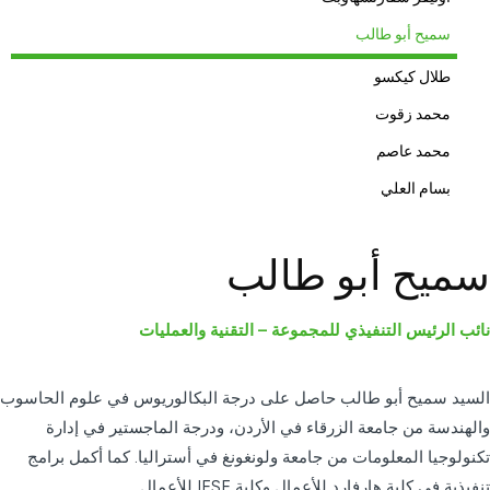
سميح أبو طالب
طلال كيكسو
محمد زقوت
محمد عاصم
بسام العلي
سميح أبو طالب
نائب الرئيس التنفيذي للمجموعة – التقنية والعمليات
السيد سميح أبو طالب حاصل على درجة البكالوريوس في علوم الحاسوب
والهندسة من جامعة الزرقاء في الأردن، ودرجة الماجستير في إدارة
تكنولوجيا المعلومات من جامعة ولونغونغ في أستراليا. كما أكمل برامج
تنفيذية في كلية هارفارد للأعمال وكلية IESE للأعمال.