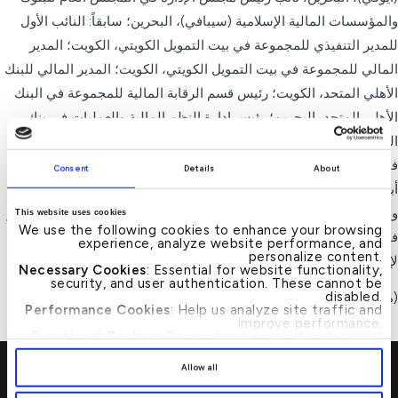
والمؤسسات المالية الإسلامية (سيبافي)، البحرين؛ سابقاً: النائب الأول
للمدير التنفيذي للمجموعة في بيت التمويل الكويتي، الكويت؛ المدير
المالي للمجموعة في بيت التمويل الكويتي، الكويت؛ المدير المالي للبنك
الأهلي المتحد، الكويت؛ رئيس قسم الرقابة المالية للمجموعة في البنك
الأهلي المتحد، البحرين؛ رئيس إدارة النظم المالية والعمليات في بنك
الراجحي، المملكة العربية السعودية؛ كما شغل مناصب تدقيقية مختلفة
في غرانت ثورنتون بالمملكة العربية السعودية، وإرنست آند يونغ، وطلال
Consent
Details
About
أبو غزالة في الأردن. يحمل شهادات محاسب قانوني معتمد (CPA)،
ومدقق بنكي معتمد (CBA)، ومحاسب إسلامي معتمد (CIPA)، وماجستير
This website uses cookies
We use the following cookies to enhance your browsing
في إدارة الأعمال، ودكتوراه في إدارة الأعمال من كلية هولت الدولية
experience, analyze website performance, and
personalize content.
لإدارة الأعمال في بوسطن، الولايات المتحدة الأمريكية.
Necessary Cookies
: Essential for website functionality,
security, and user authentication. These cannot be
disabled.
(مجموع سنوات الخبرة: 33 سنة)
Performance Cookies
: Help us analyze site traffic and
improve performance.
Functional Cookies
: Remember your preferences and
enhance user experience.
By clicking
[Allow All]
, you provide explicit consent to
Allow all
the use of all cookies. You can manage your
preferences by clicking
[Customize]
.