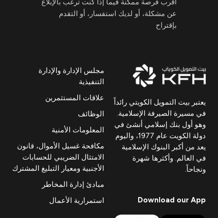
أقرب فرصة ممكنة فيما إذا كنت ترغب بالإبلاغ
عن مشكلة، أو لديك استفسار، أو التقدم
بإقتراح
مجلس الإدارة والإدارة
التنفيذية
علاقات المستثمرين
يعتبر بيت التمويل الكويتي رائداً
في مسيرة الصيرفة الإسلامية.
الوظائف
وهو أول بنك إسلامي أنشئ في
المعلومات الأمنية
دولة الكويت عام 1977، واليوم
مكافحة غسيل الأموال، قانون
يعد من أكبر البنوك الإسلامية
الامتثال الضريبي للحسابات
في العالم. وأكثرها شهرة
الأجنبية ومعيار التبليغ المشترك
ونجاحاً.
مبادئ إدارة المخاطر
Download our App
استمرارية الأعمال