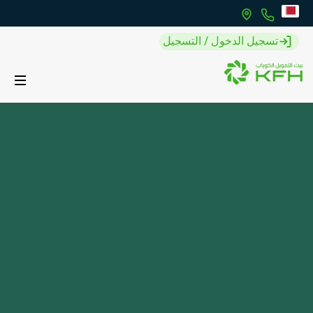
تسجيل الدخول / التسجيل