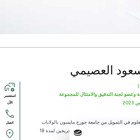
سعود العصيمي
)
ة وعضو لجنة التدقيق والامتثال للمجموعة
استفسر
الآن
وم في التمويل من جامعة جورج مايسون بالولايات
اتصل
المتحدة الأمريكية في عام 2001، واجتاز برنامجاً تدريبياً متخصصاً للخريجين لمدة 18