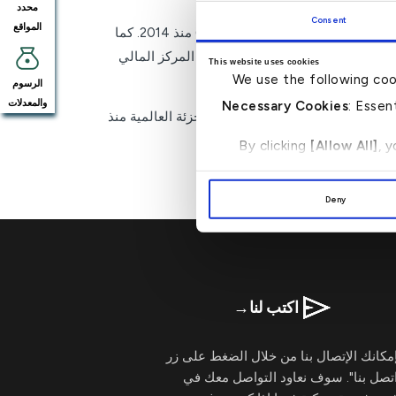
محدد
Consent
المواقع
عُين رئيساً لمجلس إدارة بيت التمويل الكويتي – ماليزيا منذ عام 2017 وعضو مجلس إدارة بيت التمويل الكويتي (الكويت) منذ 2014. كما
تولى عضوية مجلس إدارة العديد من الشركات منها شركة بوابة الكويت القابضة منذ عام 2004 وحتى عام 2014، وشركة المركز المالي
This website uses cookies
We use the following coo
الرسوم
والمعدلات
Necessary Cookies
: Essen
لرئيس التنفيذي في شركة فيحاء الدولية العقارية منذ عام 2017، كما عمل نائباً للمدير العام في شركة التجزئة العالمية منذ
By clicking
[Allow All]
, 
Deny
اكتب لنا
→
مكانك الإتصال بنا من خلال الضغط على زر
تصل بنا". سوف نعاود التواصل معك في