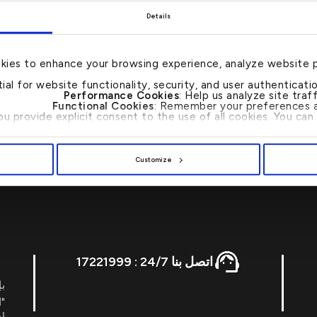
Details
kies to enhance your browsing experience, analyze website 
عالمية القابضة منذ عام 2005 وحتى عام 2009.
tial for website functionality, security, and user authenticat
يشغل منصب ا
Performance Cookies
: Help us analyze site tra
Functional Cookies
: Remember your preferences a
you provide explicit consent to the use of all cookies. You c
Customize
اتصل بنا 24/7 : 17221999
بإ
"ا