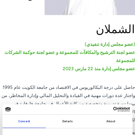
الشملان
(عضو مجلس إدارة تنفيذي)
عضو لجنة الترشيح والمكافآت للمجموعة و عضو لجنة حوكمة الشركات
للمجموعة
عضو مجلس إدارة منذ 22 مارس 2023
حاصل على درجة البكالوريوس في الاقتصاد من جامعة الكويت عام 1995.
واجتاز عدة دورات مهنية في القيادة والتحليل المالي وإدارة المخاطر، من
بينها دورة تدريبية متخصصة من كلية الأعمال في جامعة هارفارد في
الإدارة الاستراتيجية والقيادة لتحقيق النتائج، وبرنامج تدريبي مخصص
للخريجين لمدة عامين لدى الهيئة العامة للاستثمار.
Consent
Details
About
يشغل منصب الرئيس التنفيذي لمجموعة بيت التمويل الكويتي منذ يناير