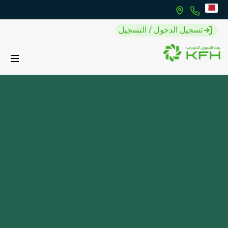
تسجيل الدخول / التسجيل