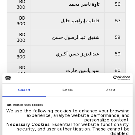
BD
56
تاوة ناصر محمد
300
BD
57
فاطمة إبراهيم خليل
300
BD
58
شفيق عبدالرسول حسن
300
BD
59
عبدالعزيز حسن أكبري
300
BD
60
سيد ياسين حارث
300
BD
61
غانيش راڤي
300
Consent
Details
About
BD
62
عفاف إبراهيم محمد طاهر محمد
This website uses cookies
300
We use the following cookies to enhance your browsing
experience, analyze website performance, and
BD
personalize content.
63
علي أحمد عيسى الموت
300
Necessary Cookies
: Essential for website functionality,
security, and user authentication. These cannot be
disabled.
BD