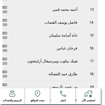
BD
13
أحمد محمد قمبر
300
BD
14
فاضل يوسف القصاب
300
BD
15
دانة أسامة سليمان
300
BD
16
فرحان عباس
300
BD
17
هينك نيكوب وبيرسيفال أرلينغتون
300
BD
18
طارق حمد الفضالة
300
BD
19
بدر حسن الرويعي
300
BD
20
هاشمية سيد الماجد
استفسر الآن
اتصل
محدد المواقع
الرسوم والمعدلات
300