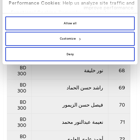
64
نور راشد
Performance Cookies
: Help us analyze site traffic and
300
improve performance.
Functional Cookies
: Remember your preferences and
BD
enhance user experience.
65
علي حمدان م. الحمدان
By clicking
[Allow All]
, you provide explicit consent to
300
Allow all
the use of all cookies. You can manage your
preferences by clicking
[Customize]
.
BD
66
عبدالنبي الحر أحمد حسن
300
Customize
BD
67
غانيش پيلاي
Deny
300
BD
68
نور خليفة
300
BD
69
راشد حسن الحماد
300
BD
70
فيصل حسن الزيمور
300
BD
71
نعيمة عبدالنور محمد
300
BD
72
أحمد علوي العلوي