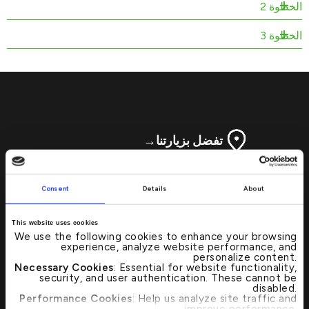
الخطوة 2
الخطوة 3
تفضل بزيارتنا
→
تحديد موقع أي من فروع بيت التمويل الكويتي
Consent
Details
About
أو أجهزة الصرف الآلي بات الآن أسرع وأبسط
من خلال محدد مواقع الفروع المصرفية
This website uses cookies
وأجهزة الصرف الآلي.
We use the following cookies to enhance your browsing
experience, analyze website performance, and
personalize content.
Necessary Cookies
: Essential for website functionality,
اتصل بنا 24/7 : 17221999
security, and user authentication. These cannot be
disabled.
Performance Cookies
: Help us analyze site traffic and
improve performance.