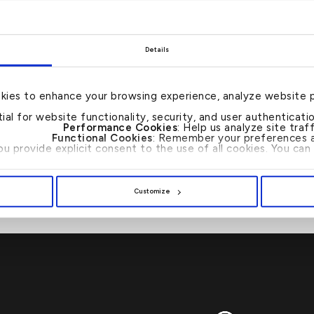
– انتهى –
Details
kies to enhance your browsing experience, analyze website 
tial for website functionality, security, and user authenticat
Performance Cookies
: Help us analyze site tra
Functional Cookies
: Remember your preferences a
you provide explicit consent to the use of all cookies. You c
ر السنوي العشرون للعمل
بيت التمويل الكويتي 
ا
Customize