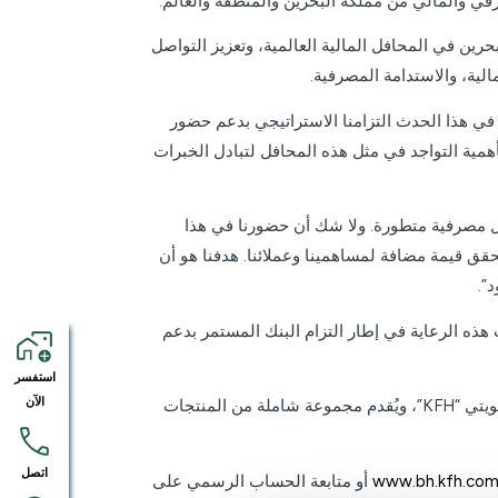
رين في المحافل المالية العالمية، وتعزيز التواصل
لية، والاستدامة المصرفية.
 في هذا الحدث التزامنا الاستراتيجي بدعم حضور
همية التواجد في مثل هذه المحافل لتبادل الخبرات
ول مصرفية متطورة. ولا شك أن حضورنا في هذا
حقق قيمة مضافة لمساهمينا وعملائنا. هدفنا هو أن
”.
 هذه الرعاية في إطار التزام البنك المستمر بدعم
استفسر
الآن
ويُعد بيت التمويل الكويتي – البحرين أحد أبرز المصارف الإسلامية في مملكة البحرين وعضواً في مجموعة بيت التمويل الكويتي “KFH”، ويُقدم مجموعة شاملة من المنتجات
اتصل
www.bh.kfh.co
أو متابعة الحساب الرسمي على