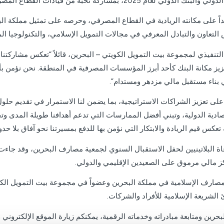
لقطاع المصرفي والمالي من مملكة البحرين والمنطقة والعالم.
اً على مكانته الريادية في القطاع المصرفي، وحرصه على تمثيل مملكة البح
عاون والتبادل المعرفي في مجالات التمويل الإسلامي، والتكنولوجيا الما
تنفيذي لمجموعة بيت التمويل الكويتي – البحرين، قائلاً “تعكس مشاركتنا
زيز مكانة البنك كأحد أبرز المؤسسات المصرفية في المنطقة. نحن نؤمن بأ
بناء مستقبل مالي مزدهر ومستدام”.
لى تعزيز الشراكات الاستراتيجية، بما يضمن لنا الاستمرار في تقديم حل
ادية الدولية، وتبني أفضل الممارسات التي تدعم أهدافنا طويلة المدى وت
عكس قيم الريادة والابتكار التي نؤمن بها للدفع بمسيرتنا نحو آفاق بلا حدود
عاة البلاتينيين لحفل الاستقبال السنوي لجمعية مصارف البحرين، وقد جاءت
كز مالي مرموق على الصعيدين الإقليمي والدولي.
الشريعة الإسلامية للأفراد والشركات.
بحرين ومتابعة مبادراته وخدماته الرقمية، يمكنكم زيارة الموقع الإلكتروني
m