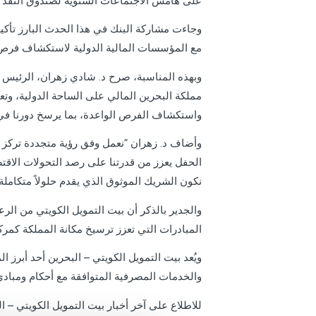
على هامش الاجتماعات السنوية لصندوق النقد الدولي والبنك الدولي لعام 2025، بمشاركة نخبة من قيادات ا
وجاءت مشاركة البنك في هذا الحدث البارز تأكيد
مع المؤسسات المالية الدولية لاستكشاف فرص الت
وبهذه المناسبة، صرح د. شادي زهران، الرئيس ال
مملكة البحرين المالي على الساحة الدولية، وتع
واستكشاف الفرص الواعدة، بما يرسخ دورنا في 
وأضاف د. زهران “نعمل وفق رؤية متجددة تركز ع
الحفل يعزز من قدرتنا على رصد التحولات الاقتص
نكون الشريك الموثوق الذي يقدم حلولاً متكاملة ت
والجدير بالذكر أن بيت التمويل الكويتي من الر
المبادرات التي تعزز ترسيخ مكانة المملكة كمر
والخدمات المصرفية المتوافقة مع أحكام ومبادئ 
للاطلاع على آخر أخبار بيت التمويل الكويتي – ال