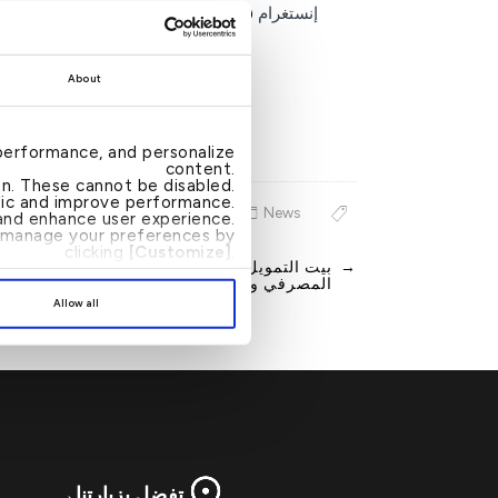
إنستغرام
@kfh.bahrain
.
About
performance, and personalize
content.
ion. These cannot be disabled.
ffic and improve performance.
News
nd enhance user experience.
an manage your preferences by
clicking
[Customize]
.
→
بيت التمويل الكويتي يرعى ويشارك في المؤتم
Post
المصرفي والمالي الإسلامي
navigation
Allow all
تفضل بزيارتنا
→