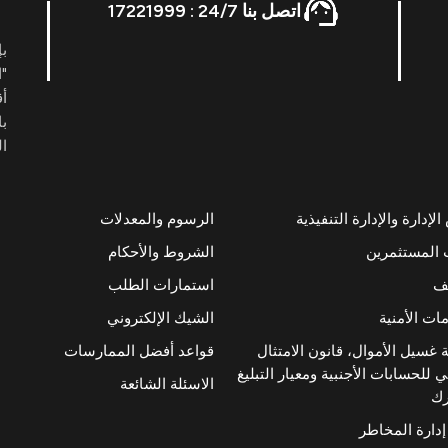
اتصل بنا 24/7 : 17221999
بإ
"ا
أ
با
ال
إدارة والإدارة التنفيذية
الرسوم والمعدلات
 المستثمرين
الشروط والأحكام
ئف
استمارات الطلب
ات الأمنية
الشيك الإلكتروني
 غسيل الأموال، قانون الامتثال
قواعد أفضل الممارسات
 للحسابات الأجنبية ومعيار التبليغ
الاسئلة الشائعة
رك
إدارة المخاطر