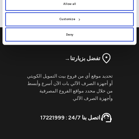
By clicking
[Allow All]
, you provide explicit consent to
أمريكي لأجل 7 سنوات
Allow all
the use of all cookies. You can manage your
preferences by clicking
[Customize]
.
Customize
Deny
تفضل بزيارتنا
→
تحديد موقع أي من فروع بيت التمويل الكويتي
أو أجهزة الصرف الآلي بات الآن أسرع وأبسط
من خلال محدد مواقع الفروع المصرفية
وأجهزة الصرف الآلي.
اتصل بنا 24/7 : 17221999