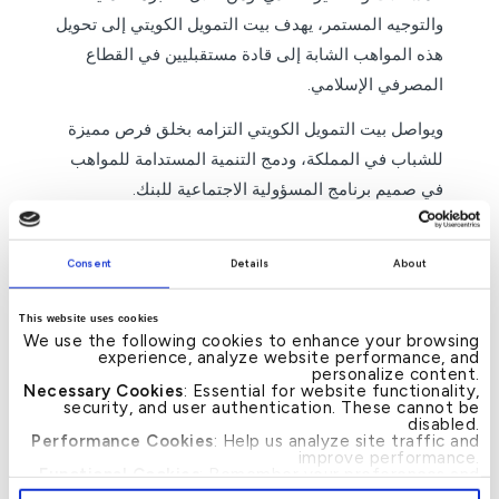
والتوجيه المستمر، يهدف بيت التمويل الكويتي إلى تحويل
هذه المواهب الشابة إلى قادة مستقبليين في القطاع
المصرفي الإسلامي.
ويواصل بيت التمويل الكويتي التزامه بخلق فرص مميزة
للشباب في المملكة، ودمج التنمية المستدامة للمواهب
في صميم برنامج المسؤولية الاجتماعية للبنك.
– انتهى –
Consent
Details
About
This website uses cookies
We use the following cookies to enhance your browsing
experience, analyze website performance, and
personalize content.
Necessary Cookies
: Essential for website functionality,
News
security, and user authentication. These cannot be
disabled.
Performance Cookies
: Help us analyze site traffic and
→
شركة عجلان وإخوانه تُتم
بيت التمويل الكويتي
←
Post
improve performance.
بنجاح أول تسهيل مرابحة
يواصل دعمه للمؤسسة
navigation
Functional Cookies
: Remember your preferences and
مشترك غير مضمون
الملكية للأعمال الإنسانية
enhance user experience.
بقيمة 300 مليون دولار