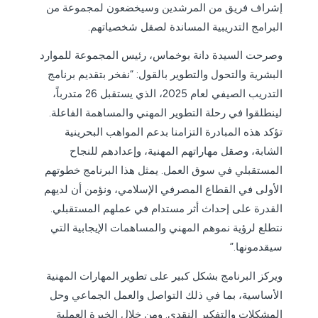
إشراف فريق من المرشدين وسيخضعون لمجموعة من
البرامج التدريبية المساندة لصقل شخصياتهم.
وصرحت السيدة دانة بوخماس، رئيس المجموعة للموارد
البشرية والتحول والتطوير بالقول: “نفخر بتقديم برنامج
التدريب الصيفي لعام 2025، الذي يستقبل 26 متدرباً،
لينطلقوا في رحلة التطوير المهني والمساهمة الفاعلة.
تؤكد هذه المبادرة التزامنا بدعم المواهب البحرينية
الشابة، وصقل مهاراتهم المهنية، وإعدادهم للنجاح
المستقبلي في سوق العمل. يمثل هذا البرنامج خطوتهم
الأولى في القطاع المصرفي الإسلامي، ونؤمن أن لديهم
القدرة على إحداث أثر مستدام في عملهم المستقبلي.
نتطلع لرؤية نموهم المهني والمساهمات الإيجابية التي
سيقدمونها.”
ويركز البرنامج بشكل كبير على تطوير المهارات المهنية
الأساسية، بما في ذلك التواصل والعمل الجماعي وحل
المشكلات والتفكير النقدي. ومن خلال الخبرة العملية