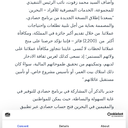
وأضاف السيد محمد زقوت، نائب الرئيس التنفيذي
للمجموعة، الخدمات المصرفية للأفراد – البحرين:
“يسعدنا إطلاق النسخة الجديدة من برنامج حصادي،
والمصممة بعناية من أجل تلبية تطلعات واحتياجات
عملائنا. من خلال تقديم أكبر جائزة في المملكة، ومكافأة
أكثر من (2,200) فائز – فإننا نؤكد حرصنا على منح
عملائنا لحظات لا تُنسى. غايتنا تتجاوز مكافأة عملائنا على
ولائهم المستمر؛ إذ نسعى كذلك لغرس ثقافة الادخار
لديهم، وتمكينهم من تحقيق طموحاتهم المالية، سواءً كان
ذلك امتلاك بيت العمر، أو تأسيس مشروع خاص، أو تأمين
مستقبل عائلاتهم.”
جدير بالذكر أن المشاركة في برنامج حصادي للتوفير في
غاية السهولة والبساطة، حيث يمكن للمواطنين
والمقيمين في البحرين فتح حساب حصادي عبر تطبيق
بيت التمويل الكويتي للهواتف الذكية أو بزيارة أي من
فروع البنك وإيداع ما لا يقل عن (50) د.ب. صُمِمَ البرنامج
Consent
Details
About