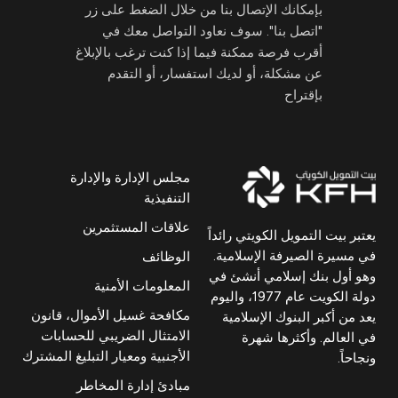
بإمكانك الإتصال بنا من خلال الضغط على زر
"اتصل بنا". سوف نعاود التواصل معك في
أقرب فرصة ممكنة فيما إذا كنت ترغب بالإبلاغ
عن مشكلة، أو لديك استفسار، أو التقدم
بإقتراح
مجلس الإدارة والإدارة
التنفيذية
علاقات المستثمرين
يعتبر بيت التمويل الكويتي رائداً
في مسيرة الصيرفة الإسلامية.
الوظائف
وهو أول بنك إسلامي أنشئ في
المعلومات الأمنية
دولة الكويت عام 1977، واليوم
مكافحة غسيل الأموال، قانون
يعد من أكبر البنوك الإسلامية
الامتثال الضريبي للحسابات
في العالم. وأكثرها شهرة
الأجنبية ومعيار التبليغ المشترك
ونجاحاً.
مبادئ إدارة المخاطر