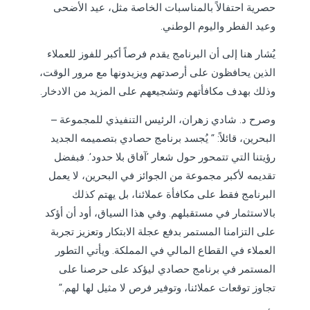
حصرية احتفالاً بالمناسبات الخاصة مثل، عيد الأضحى
وعيد الفطر واليوم الوطني.
يُشار هنا إلى أن البرنامج يقدم فرصاً أكبر للفوز للعملاء
الذين يحافظون على أرصدتهم ويزيدونها مع مرور الوقت،
وذلك بهدف مكافأتهم وتشجيعهم على المزيد من الادخار.
وصرح د. شادي زهران، الرئيس التنفيذي للمجموعة –
البحرين، قائلاً: ” يُجسد برنامج حصادي بتصميمه الجديد
رؤيتنا التي تتمحور حول شعار ’آفاق بلا حدود‘. فبفضل
تقديمه لأكبر مجموعة من الجوائز في البحرين، لا يعمل
البرنامج فقط على مكافأة عملائنا، بل يهتم كذلك
بالاستثمار في مستقبلهم. وفي هذا السياق، أود أن أؤكد
على التزامنا المستمر بدفع عجلة الابتكار وتعزيز تجربة
العملاء في القطاع المالي في المملكة. ويأتي التطور
المستمر في برنامج حصادي ليؤكد على حرصنا على
تجاوز توقعات عملائنا، وتوفير فرص لا مثيل لها لهم.”