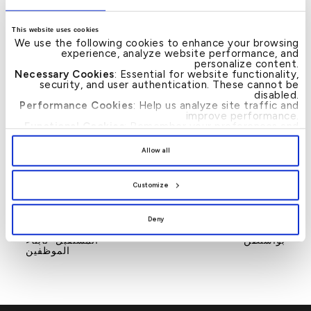
لمكافأة العملاء على مواظبتهم في الادخار، حيث يمكن
للعملاء زيادة فرصهم في الفوز من خلال إيداع المزيد من
This website uses cookies
المبالغ والاحتفاظ بها لفترات أطول.
We use the following cookies to enhance your browsing
experience, analyze website performance, and
personalize content.
– انتهى –
Necessary Cookies
: Essential for website functionality,
security, and user authentication. These cannot be
disabled.
Performance Cookies
: Help us analyze site traffic and
improve performance.
Functional Cookies
: Remember your preferences and
enhance user experience.
By clicking
[Allow All]
, you provide explicit consent to
Allow all
the use of all cookies. You can manage your
preferences by clicking
[Customize]
.
News
Customize
→
بيت التمويل الكويتي
بيت التمويل الكويتي
←
Post
يقدم رعاية بلاتينية لحفل
يستثمر في قادة الغد من
navigation
Deny
استقبال البنوك البحرينية
خلال برنامج “جيل
بواشنطن
المستقبل” لأبناء
الموظفين