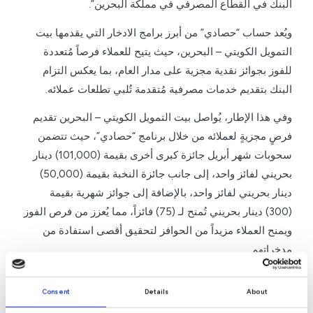
البنك في القطاع المصرفي في مملكة البحرين”.
ويُعد حساب “حصادي” من أبرز برامج الادخار التي يقدمها بيت
التمويل الكويتي – البحرين، حيث يتيح للعملاء فرصاً مُتعددة
للفوز بجوائز نقدية مجزية على مدار العام، بما يعكس التزام
البنك بتقديم خدمات مصرفية مُتقدمة تُلبي تطلعات عملائه.
وفي هذا الإطار، يُواصل بيت التمويل الكويتي – البحرين تقديم
فرصٍ مجزيةٍ لعملائه من خلال برنامج “حصادي”، حيث تتضمن
سحوبات شهر أبريل جائزة كبرى أخرى بقيمة (101,000) دينار
بحريني لفائز واحد، إلى جانب جائزة النخبة بقيمة (50,000)
دينار بحريني لفائز واحد، بالإضافة إلى جوائز شهرية بقيمة
(300) دينار بحريني تُمنح لـ (75) فائزاً، مما يُعزز من فرص الفوز
ويمنح العملاء مزيداً من الحوافز لتحقيق أقصى استفادة من
مدخراتهم.
ولمزيد من المعلومات حول عروض وخدمات بيت التمويل
Consent
Details
About
الكويتي، يمكن للعملاء الكرام زيارة الموقع الإلكتروني للبنك