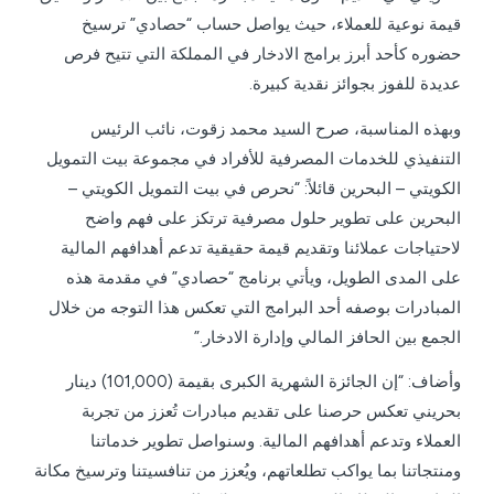
قيمة نوعية للعملاء، حيث يواصل حساب “حصادي” ترسيخ
حضوره كأحد أبرز برامج الادخار في المملكة التي تتيح فرص
عديدة للفوز بجوائز نقدية كبيرة.
وبهذه المناسبة، صرح السيد محمد زقوت، نائب الرئيس
التنفيذي للخدمات المصرفية للأفراد في مجموعة بيت التمويل
الكويتي – البحرين قائلاً: “نحرص في بيت التمويل الكويتي –
البحرين على تطوير حلول مصرفية ترتكز على فهم واضح
لاحتياجات عملائنا وتقديم قيمة حقيقية تدعم أهدافهم المالية
على المدى الطويل، ويأتي برنامج “حصادي” في مقدمة هذه
المبادرات بوصفه أحد البرامج التي تعكس هذا التوجه من خلال
الجمع بين الحافز المالي وإدارة الادخار.”
وأضاف: “إن الجائزة الشهرية الكبرى بقيمة (101,000) دينار
بحريني تعكس حرصنا على تقديم مبادرات تُعزز من تجربة
العملاء وتدعم أهدافهم المالية. وسنواصل تطوير خدماتنا
ومنتجاتنا بما يواكب تطلعاتهم، ويُعزز من تنافسيتنا وترسيخ مكانة