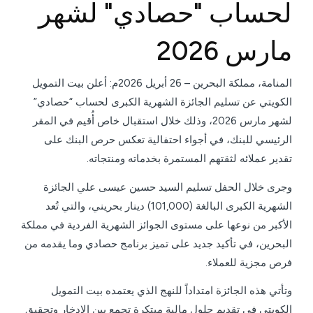
لحساب "حصادي" لشهر
مارس 2026
المنامة، مملكة البحرين – 26 أبريل 2026م: أعلن بيت التمويل
الكويتي عن تسليم الجائزة الشهرية الكبرى لحساب “حصادي”
لشهر مارس 2026، وذلك خلال استقبال خاص أُقيم في المقر
الرئيسي للبنك، في أجواء احتفالية تعكس حرص البنك على
تقدير عملائه لثقتهم المستمرة بخدماته ومنتجاته.
وجرى خلال الحفل تسليم السيد حسين عيسى علي الجائزة
الشهرية الكبرى البالغة (101,000) دينار بحريني، والتي تُعد
الأكبر من نوعها على مستوى الجوائز الشهرية الفردية في مملكة
البحرين، في تأكيد جديد على تميز برنامج حصادي وما يقدمه من
فرص مجزية للعملاء.
وتأتي هذه الجائزة امتداداً للنهج الذي يعتمده بيت التمويل
الكويتي في تقديم حلول مالية مبتكرة تجمع بين الادخار وتحقيق