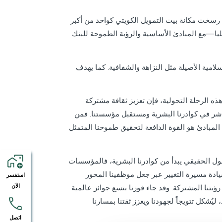
 رسخت مكانة بيت التمويل الكويتي كواحد من أكبر
ليا—مع المبادئ الأساسية والرؤية الطموحة للبنك
إسلامية الأصيلة مثل النزاهة والشفافية. كما يهدف
ذه الرحلة التحولية، فإن تعزيز ثقافة مشتركة
مباشر في كوادرنا البشرية ومستقبل مؤسستنا. فمن
ذه المبادئ هو القوة الدافعة لتحقيق طموحنا المتمثل
حول الحقيقي يبدأ من كوادرنا البشرية، فالمؤسسات
بقيادة مسيرة التغيير عبر جعل موظفينا المحور
استفسر
الآن
يتنا المشتركة. وقد جاء فوزنا بتسع جوائز عالمية
 الاستحواذ، ليُشكل تتويجاً لجهودنا ويعزز ثقتنا بمسارنا
اتصل