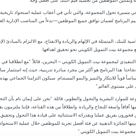
ة وتمكين الموظفين من تجسيد قيم البنك على أفضل وجه.
في مسيرة تحول المجموعة، والتي تأتي في أعقاب عملية استحواذ تاريخية
ميم البرنامج لضمان توافق جميع الموظفين—بدءاً من المناصب الإدارية الع
ة للبنك، المتمثلة في الإلهام والريادة والانفتاح، مع الالتزام بالمبادئ ال
ع مجموعة بيت التمويل الكويتي نحو تحقيق اهدافها.
نفيذي لمجموعة بيت التمويل الكويتي – البحرين، قائلاً: “مع انطلاقنا في ه
نجاحنا. هذا البرنامج هو أكثر من مجرد مبادرة تدريبية، حيث إنه استثمار 
أساساً قوياً للابتكار والتميز والنمو المستدام. سيكون التزامنا الجماعي به
على مستوى العالم.”
للموارد البشرية والتحول والتطوير، قائلة: “نحن على إيمان تام بأن الت
 آفاقاً واسعة للنجاح والريادة. وانطلاقاً من هذه القناعة، فإننا ملتزمون 
خورون بفريق عملنا وبقدراته الاستثنائية على قيادة هذا التحول وتحقيق رؤ
براندون هول للتميز لعام 2025، ومن بينها الجائزة الذهبية عن فئة أفضل تجربة للموظفين خلال عملية
مجموعة بيت التمويل الكويتي.”