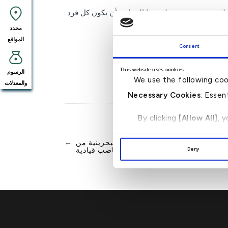
موظفين. وتضمن شمولية هذا البرنامج أن يكون كل فرد
محدد
المواقع
Consent
This website uses cookies
الرسوم
We use the following coo
والمعدلات
Necessary Cookies
: Essen
By clicking
[Allow All]
, 
كد على التزامه بتمكين الكفاءات البحرينية من
←
Deny
خلال تعيينات جديدة في مناصب قيادية