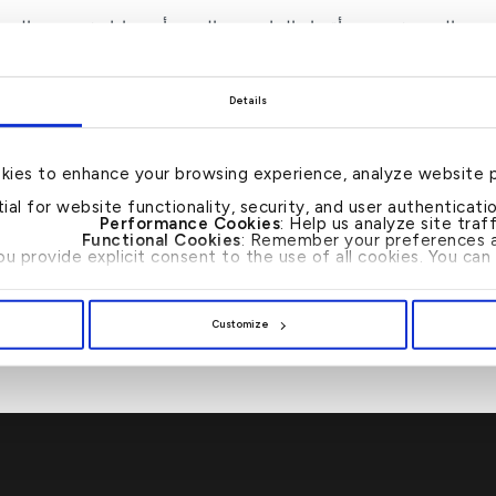
التدريبي الجديد في جميع أقسام البنك، ومن المقرر أن يشارك فيه جميع ال
 هذه المرحلة الجديدة من تاريخ البنك.
Details
– انتهى –
kies to enhance your browsing experience, analyze website 
tial for website functionality, security, and user authenticat
Performance Cookies
: Help us analyze site tra
Functional Cookies
: Remember your preferences a
you provide explicit consent to the use of all cookies. You c
مجموعة بيت التمويل الكويتي تقدم تمويل مرابحة بقيمة 600 مليون
بيت التمويل الكويتي يؤ
Customize