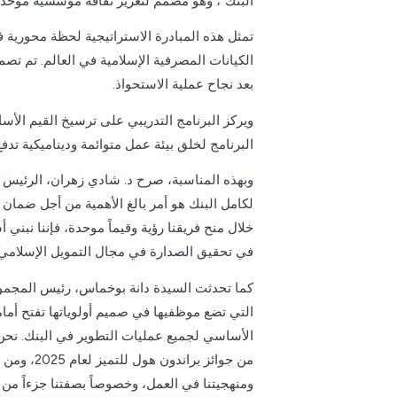
البنك”، وهو مصمم لتعزيز ثقافة مؤسسية موحد
تمثل هذه المبادرة الاستراتيجية لحظة محورية 
الكيانات المصرفية الإسلامية في العالم. تم تص
بعد نجاح عملية الاستحواذ.
ويركز البرنامج التدريبي على ترسيخ القيم الأساسي
البرنامج لخلق بيئة عمل متوائمة وديناميكية تدف
وبهذه المناسبة، صرح د. شادي زهران، الرئيس الت
لكامل البنك هو أمر بالغ الأهمية من أجل ضمان 
خلال منح فريقنا رؤية وقيماً موحدة، فإننا نبني 
في تحقيق الصدارة في مجال التمويل الإسلامي 
كما تحدثت السيدة دانة بوخماس، رئيس المجموعة 
التي تضع موظفيها في صميم أولوياتها تفتح أمامها
الأساسي لجميع عمليات التطوير في البنك. نحن ف
من جوائز 
ومنهجيتنا في العمل، وخصوصاً بصفتنا جزءاً من 