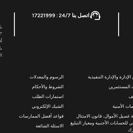
اتصل بنا 24/7 : 17221999
بإ
"ا
أ
با
ال
إدارة والإدارة التنفيذية
الرسوم والمعدلات
 المستثمرين
الشروط والأحكام
ئف
استمارات الطلب
ات الأمنية
الشيك الإلكتروني
 غسيل الأموال، قانون الامتثال
قواعد أفضل الممارسات
 للحسابات الأجنبية ومعيار التبليغ
الاسئلة الشائعة
رك