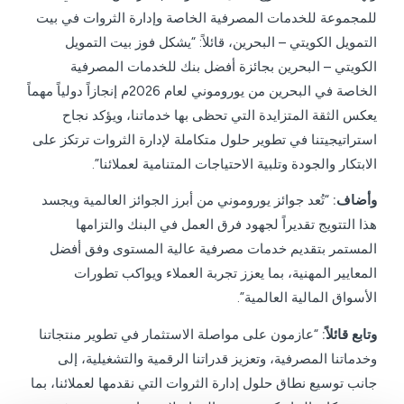
للمجموعة للخدمات المصرفية الخاصة وإدارة الثروات في بيت
التمويل الكويتي – البحرين، قائلاً: “يشكل فوز بيت التمويل
الكويتي – البحرين بجائزة أفضل بنك للخدمات المصرفية
الخاصة في البحرين من يوروموني لعام 2026م إنجازاً دولياً مهماً
يعكس الثقة المتزايدة التي تحظى بها خدماتنا، ويؤكد نجاح
استراتيجيتنا في تطوير حلول متكاملة لإدارة الثروات ترتكز على
الابتكار والجودة وتلبية الاحتياجات المتنامية لعملائنا”.
وأضاف:
“تُعد جوائز يوروموني من أبرز الجوائز العالمية ويجسد
هذا التتويج تقديراً لجهود فرق العمل في البنك والتزامها
المستمر بتقديم خدمات مصرفية عالية المستوى وفق أفضل
المعايير المهنية، بما يعزز تجربة العملاء ويواكب تطورات
الأسواق المالية العالمية”.
وتابع قائلاً:
“عازمون على مواصلة الاستثمار في تطوير منتجاتنا
وخدماتنا المصرفية، وتعزيز قدراتنا الرقمية والتشغيلية، إلى
جانب توسيع نطاق حلول إدارة الثروات التي نقدمها لعملائنا، بما