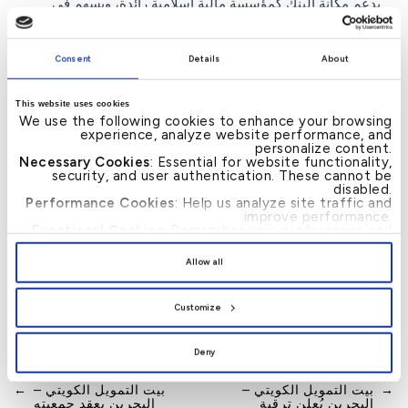
يدعم مكانة البنك كمؤسسة مالية إسلامية رائدة، ويسهم في
ترسيخ موقع مملكة البحرين كمركز إقليمي متقدم للصيرفة
الإسلامية”.
Consent
Details
About
ويؤكد بيت التمويل الكويتي – البحرين من خلال هذه الإنجازات
This website uses cookies
المتواصلة التزامه بمواصلة تطوير خدماته المصرفية بما يعزز
We use the following cookies to enhance your browsing
experience, analyze website performance, and
قدرته على تقديم قيمة حقيقية لعملائه، ويدعم رؤيته طويلة الأمد
personalize content.
Necessary Cookies
: Essential for website functionality,
في تحقيق التميز المستدام وترسيخ مكانته كمؤسسة مالية
security, and user authentication. These cannot be
إسلامية رائدة على المستويين الإقليمي والدولي.
disabled.
Performance Cookies
: Help us analyze site traffic and
improve performance.
– انتهى –
Functional Cookies
: Remember your preferences and
enhance user experience.
By clicking
[Allow All]
, you provide explicit consent to
Allow all
the use of all cookies. You can manage your
preferences by clicking
[Customize]
.
Customize
News
Deny
→
بيت التمويل الكويتي –
بيت التمويل الكويتي –
←
Post
البحرين يُعلن ترقية
البحرين يعقد جمعيته
navigation