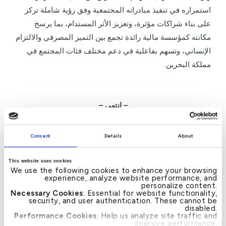
استمراره في تنفيذ مبادراته المجتمعية وفق رؤية شاملة تركز
على بناء شراكات مؤثرة، وتعزيز الأثر المستدام، بما يرسخ
مكانته كمؤسسة مالية رائدة تجمع بين التميز المصرفي والالتزام
الإنساني، وتسهم بفاعلية في دعم مختلف فئات المجتمع في
مملكة البحرين.
– انتهى –
Consent
Details
About
This website uses cookies
We use the following cookies to enhance your browsing
News
experience, analyze website performance, and
personalize content.
Necessary Cookies
: Essential for website functionality,
→
“حصادي” من بيت التمويل
بيت التمويل الكويتي
←
Post
security, and user authentication. These cannot be
الكويتي – البحرين يفوز
يقدم خدمات “بريميوم”
navigation
disabled.
بجائزة “أكثر منتجات
المصرفية بحلة متطورة
Performance Cookies
: Help us analyze site traffic and
الادخار الإسلامي ابتكاراً”
improve performance.