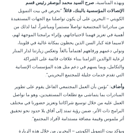
وبهذه المناسبة،
صرح السيد محمد أبوصقر رئيس قسم
الإتصالات المؤسسية بالبنك، قائلاً:
“نحرص في بيت التمويل
الكويتي – البحرين على أن يكون تواصلنا مع الجهات المستفيدة
من مبادراتنا المجتمعية تواصلاً مستمراً ومباشراً، لما لذلك من
أهمية في تعزيز فهمنا لاحتياجاتهم، وإثراء برامجنا الموجهة لهم،
لاسيما فئة كبار السن الذين يحظون بمكانة غالية في قلوبنا،
ونولي دعمهم ورفاههم اهتماماً بالغاً. وتعكس زيارتنا لدار المنار
لرعاية الوالدين التزامنا ببناء علاقات قائمة على الشراكة
والتكامل، وبما يسهم في دعم مثل هذه المؤسسات الإنسانية
التي تقدم خدمات جليلة للمجتمع البحريني”.
وأضاف:
“نؤمن بأن العمل المجتمعي الفاعل يقوم على تطوير
المبادرات بما يتماشى مع تطلعات المستفيدين، وهو ما نواصل
العمل عليه من خلال توسيع شراكاتنا وتعزيز حضورنا في مختلف
البرامج ذات الأثر، ضمن رؤية تمتد إلى آفاق بلا حدود نحو تحقيق
أثر ملموس وقيمة مضافة مستدامة لأفراد المجتمع”.
ويؤكد بيت التمويل الكويتي – البحرين من خلال هذه الزيارة