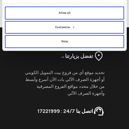
من مجلة “ذي بانكر”
Functional Cookies
: Remember your preferences and
العالمية
enhance user experience.
By clicking
[Allow All]
, you provide explicit consent to
Allow all
the use of all cookies. You can manage your
preferences by clicking
[Customize]
.
Customize
Deny
تفضل بزيارتنا
→
تحديد موقع أي من فروع بيت التمويل الكويتي
أو أجهزة الصرف الآلي بات الآن أسرع وأبسط
من خلال محدد مواقع الفروع المصرفية
وأجهزة الصرف الآلي.
اتصل بنا 24/7 : 17221999