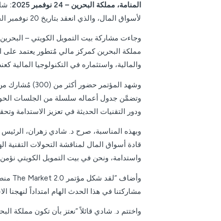
المنامة، مملكة البحرين – 24
نوفمبر 2025:
لأسواق المال، والذي انعقد بتاريخ 20 نوفمبر الجاري في مملكة البحرين تحت عنوان “التحول الرقمي الجذري في أسواق رأس المال”.
وجاءت مشاركة بيت التمويل الكويتي – البحرين كرا
مملكة البحرين كمركز مالي مُتطور يعتمد على ا
والمالية، واستثماره في التكنولوجيا المالية كعن
وشهد المؤتمر ح
وتضمَّن جدول أعماله سلسلة من الجلسات الحوار
ودور التقنيات الحديثة في تعزيز الاستدامة وتح
وبهذه المناسبة، صرح د. شادي زهران، الرئيس التن
قادة أسواق المال لمناقشة التحولات التقنية الها
واستدامة، ونحن في بيت التمويل الكويتي نؤمن ب
وأضاف
مشاركتنا في هذا الحدث الهام امتداداً لنهجنا ا
واختتم د. شادي قائلاً “نعتز بأن تكون مملكة الب