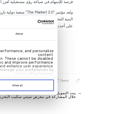
فرصة للإسهام في صياغة رؤى مستقبلية تُعزز التك
ويُعد مؤتمر “ket 2.0
البنية التحتية للبورصات وتطور أنظمة التدا
على أحدث الاتجاهات في تقنيات التداول، بما يس
About
performance, and personalize
content.
ion. These cannot be disabled.
ffic and improve performance.
nd enhance user experience.
an manage your preferences by
clicking
[Customize]
.
News
Allow all
→
بيت التمويل الكويتي – البحرين يُعزز حضوره 
Post
خلال المشاركة في معرض سيتي سكيب البحرين 25
navigation