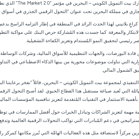
شارك بيت التمويل ال
عٍ بلاتيني لهذا الحدث الرائد في المنطقة في إطار التزامه الراسخ بدعم ال
لابتكار والمعرفة. كما جسدت هذه المُشاركة حرص البنك على مواكبة التط
صر رئيسي لتحقيق النمو المُستدام وتعزيز الكفاءة التشغيلية.
ضور أكثر من (300) مُشارك من قادة البورصات، والجهات التنظيمية للأسواق المالية، وشركات ا
ية التي تناولت موضوعات محورية من بينها الذكاء الاصطناعي في التداول، 
قيق الشمول المالي.
فيذي لمجموعة بيت التمويل الكويتي – البحرين، قائلاً “نفخر برعايتنا البل
ئلة التي تُعيد صياغة مستقبل هذا القطاع الحيوي. لقد أصبح التحول الرقمي ع
أهمية الاستثمار في التقنيات المُتقدمة لتعزيز تنافسية المؤسسات المالية
 “لقد شكل مؤتمر The Market 2.0 منصة مهمة لتعزيز الشراكات وتبادل الخبرات حول أفضل المما
لاستراتيجي في دعم المُبادرات التي تواكب التحولات الرقمية العالمية وتدف
حرين مركزاً لاستضافة مثل هذه الفعاليات الهامَّة التي تُبرز مكانتها كمركز