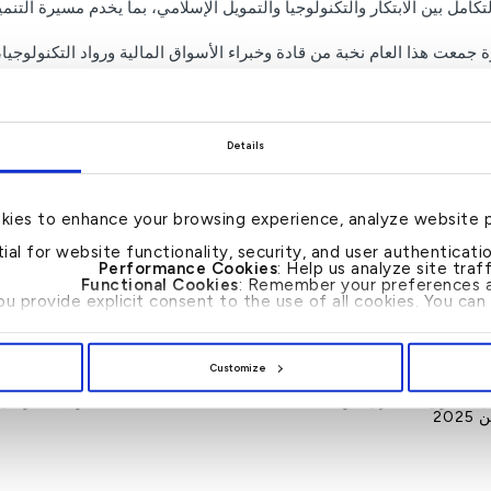
امل بين الابتكار والتكنولوجيا والتمويل الإسلامي، بما يخدم مسيرة التنمية
The Mar” منصة دولية بارزة جمعت هذا العام نخبة من قادة وخبراء الأسواق المالية ورواد 
ول. وتضمن الحدث ورش عمل تفاعلية وجلسات عالية المستوى، إضافة إلى 
هم في تعزيز الابتكار والشفافية في أسواق رأس المال العربية والعالمية.
Details
… انتهى …
kies to enhance your browsing experience, analyze website 
tial for website functionality, security, and user authenticat
Performance Cookies
: Help us analyze site tra
Functional Cookies
: Remember your preferences a
you provide explicit consent to the use of all cookies. You c
Customize
في السوق العقاري من
بيت التمويل الكويتي
20