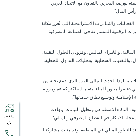
كويتي – البحرين في مؤتمر “The Market 2.0” الذي نظمته بورصة البحرين بالتعاون مع الاتحاد العربي
فعاليات والمُبادرات الاستراتيجية التي تُعزز مكانة
ورات الرقمية المتسارعة في الصناعة المصرفية
لوساطة المالية، والخُبراء الماليين، ومُزودي الحلول التقنية.
والتقنيات السحابية، وتحليلات التداول اللحظية،
اتينية لهذا الحدث المالي البارز الذي جمع نخبة من
نصراً محورياً لبناء بيئة مالية أكثر كفاءة ومرونة
 الإسلامية وتوسيع نطاق خدماتها”.
رسات في توظيف الذكاء الاصطناعي وتحليل البيانات. وجاءت
استفسر
ع عجلة الابتكار في القطاع المصرفي والمالي”.
الآن
 رائد للتطور المالي في المنطقة. وقد مثلت مشاركتنا