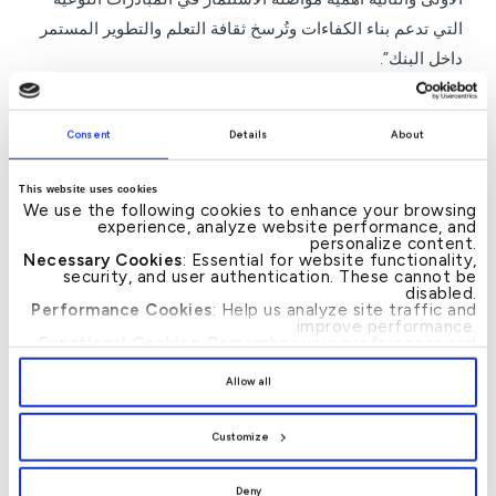
التي تدعم بناء الكفاءات وتُرسخ ثقافة التعلم والتطوير المستمر
داخل البنك”.
واختتمت قائلة: “سنواصل العمل على إطلاق برامج ومبادرات
تطويرية متخصصة تواكب احتياجات المرحلة المقبلة، وتسهم في
Consent
Details
About
إعداد قيادات مؤهلة تمتلك الرؤية والمهارات اللازمة لدعم
This website uses cookies
مسيرة البنك وتعزيز تنافسيته، انطلاقاً من إيماننا بأن الاستثمار
We use the following cookies to enhance your browsing
في الإنسان هو أساس النجاح والاستدامة”.
experience, analyze website performance, and
personalize content.
Necessary Cookies
: Essential for website functionality,
ويواصل بيت التمويل الكويتي – البحرين من خلال هذه البرامج
security, and user authentication. These cannot be
disabled.
والمبادرات تنفيذ استراتيجيته الرامية إلى تطوير بيئة عمل
Performance Cookies
: Help us analyze site traffic and
improve performance.
محفزة على التعلم والنمو المهني، عبر توفير برامج تدريبية
Functional Cookies
: Remember your preferences and
متقدمة ومسارات تطوير وظيفي تسهم في إعداد كوادر مؤهلة
enhance user experience.
By clicking
[Allow All]
, you provide explicit consent to
Allow all
قادرة على قيادة مسيرة البنك وتحقيق تطلعاته المستقبلية.
the use of all cookies. You can manage your
preferences by clicking
[Customize]
.
– انتهى –
Customize
Deny