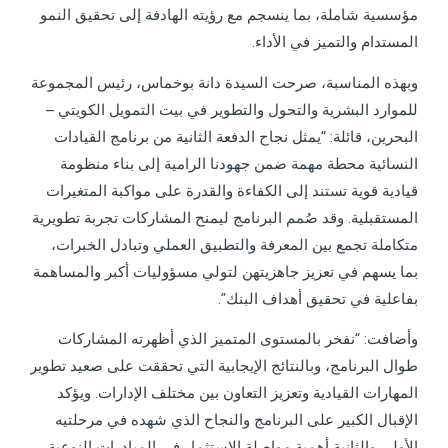
مؤسسية شاملة، بما ينسجم مع رؤيته الهادفة إلى تحقيق النمو
المستدام والتميز في الأداء.
وبهذه المناسبة، صرحت السيدة دانة بوخماس، رئيس المجموعة
للموارد البشرية والتحول والتطوير في بيت التمويل الكويتي –
البحرين، قائلة: “يمثل نجاح الدفعة الثانية من برنامج القيادات
النسائية محطة مهمة ضمن جهودنا الرامية إلى بناء منظومة
قيادية قوية تستند إلى الكفاءة والقدرة على مواكبة المتغيرات
المستقبلية. وقد صُمم البرنامج ليمنح المشاركات تجربة تطويرية
متكاملة تجمع بين المعرفة والتطبيق العملي وتبادل الخبرات،
بما يسهم في تعزيز جاهزيتهن لتولي مسؤوليات أكبر والمساهمة
بفاعلية في تحقيق أهداف البنك”.
وأضافت: “نفخر بالمستوى المتميز الذي أظهرته المشاركات
طوال البرنامج، وبالنتائج الإيجابية التي تحققت على صعيد تطوير
المهارات القيادية وتعزيز التعاون بين مختلف الإدارات. ويؤكد
الإقبال الكبير على البرنامج والنجاح الذي شهده في مرحلتيه
الأولى والثانية أهمية مواصلة الاستثمار في المبادرات النوعية