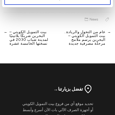
News
→
عام من التحول والريادة..
بيت التمويل الكويتي –
←
Post
بيت التمويل الكويتي –
البحرين شريكًا بلاتينيًا
navigation
البحرين يرسم ملامح
لمدينة شباب 2030 في
مرحلة مصرفية جديدة
نسختها الخامسة عشرة
تفضل بزيارتنا
→
تحديد موقع أي من فروع بيت التمويل الكويتي
أو أجهزة الصرف الآلي بات الآن أسرع وأبسط