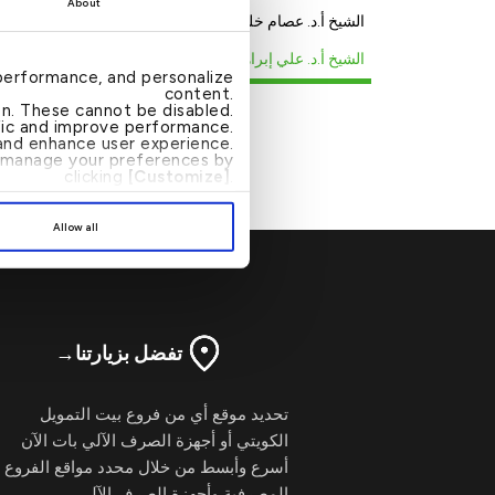
About
الشيخ أ.د. عصام خلف العنزي
الشيخ أ.د. علي إبراهيم الراشد
performance, and personalize
content.
ion. These cannot be disabled.
ffic and improve performance.
nd enhance user experience.
الإسلامية
an manage your preferences by
الإسلامي 
clicking
[Customize]
.
Allow all
تفضل بزيارتنا
→
تحديد موقع أي من فروع بيت التمويل
الكويتي أو أجهزة الصرف الآلي بات الآن
أسرع وأبسط من خلال محدد مواقع الفروع
المصرفية وأجهزة الصرف الآلي.