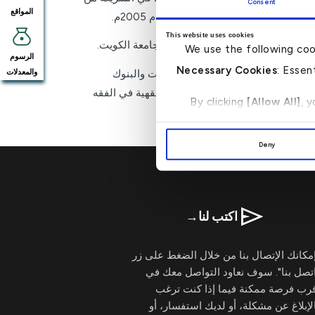
Consent
المواقع
 القاهرة – جمهورية مصر العربية عام 2005م.
This website uses cookies
كلية الشريعة والدراسات الإسلامية بجامعة الكويت.
We use the following coo
الرسوم
Necessary Cookies
: Essen
رقابة الشرعية في عدد من المؤسسات والبنوك
والمعدلات
 وله العديد من البحوث والدراسات الفقهية في الفقه
By clicking
[Allow All]
, 
Deny
اكتب لنا
→
مكانك الإتصال بنا من خلال الضغط على زر
تصل بنا". سوف نعاود التواصل معك في
قرب فرصة ممكنة فيما إذا كنت ترغب
لإبلاغ عن مشكلة، أو لديك استفسار، أو