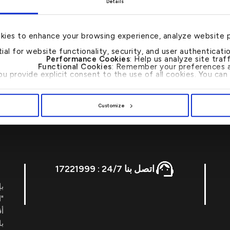
Details
كلية دار العلوم بجامعة القاهرة –
يعمل عضواً في هيئة التدريس ب
kies to enhance your browsing experience, analyze website 
tial for website functionality, security, and user authenticat
ويشغل عضوية هيئة الفتوى وال
Performance Cookies
: Help us analyze site tra
Functional Cookies
: Remember your preferences a
 داخل دولة الكويت وخارجها، وهو محاضر في المعاملات المالية الإسلامية،
you provide explicit consent to the use of all cookies. You c
والمعاملات المالية المعاصرة.
Customize
اتصل بنا 24/7 : 17221999
بإ
"ا
أ
با