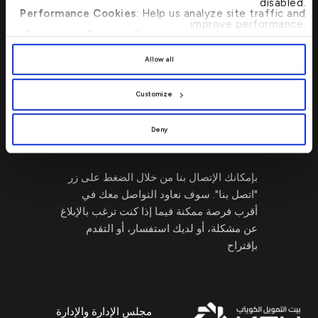
disabled.
وأجهزة الصرف الآلي.
Performance Cookies
: Help us analyze site traffic and
improve performance.
Functional Cookies
: Remember your preferences and
enhance user experience.
اتصل بنا 24/7 : 17221999
By clicking
[Allow All]
, you provide explicit consent to
Allow all
the use of all cookies. You can manage your
preferences by clicking
[Customize]
.
Customize
Deny
اكتب لنا
→
بإمكانك الإتصال بنا من خلال الضغط على زر
"اتصل بنا". سوف نعاود التواصل معك في
أقرب فرصة ممكنة فيما إذا كنت ترغب بالإبلاغ
عن مشكلة، أو لديك استفسار، أو التقدم
بإقتراح
مجلس الإدارة والإدارة