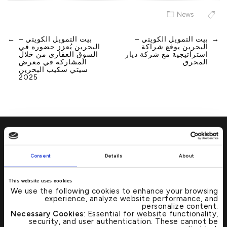
News
→
بيت التمويل الكويتي –
بيت التمويل الكويتي –
←
Post
البحرين يوقع شراكة
البحرين يُعزز حضوره في
navigation
استراتيجية مع شركة ديار
السوق العقاري من خلال
المحرق
المشاركة في معرض
سيتي سكيب البحرين
2025
Consent
Details
About
تفضل بزيارتنا
→
This website uses cookies
We use the following cookies to enhance your browsing
تحديد موقع أي من فروع بيت التمويل الكويتي
experience, analyze website performance, and
personalize content.
أو أجهزة الصرف الآلي بات الآن أسرع وأبسط
Necessary Cookies
: Essential for website functionality,
من خلال محدد مواقع الفروع المصرفية
security, and user authentication. These cannot be