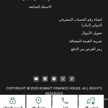
الاسئلة الشائعة
انشاء رقم الحساب المصرفي
الدولي (ايبان)
تحويل الأموال
ضريبة القيمة المضافة
رمز الغرض من الدفع
COPYRIGHT © 2025 KUWAIT FINANCE HOUSE. ALL RIGHTS
RESERVED
Licensed as an Islamic Retail Bank by the Central Bank of Bahrain
Privacy Notice
|
Legal Statement
استفسر الآن
اتصل
محدد المواقع
الرسوم والمعدلات