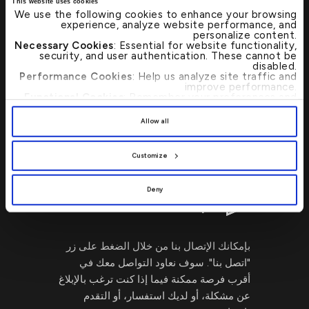
This website uses cookies
We use the following cookies to enhance your browsing
experience, analyze website performance, and
تحديد موقع أي من فروع بيت التمويل الكويتي
personalize content.
Necessary Cookies
: Essential for website functionality,
أو أجهزة الصرف الآلي بات الآن أسرع وأبسط
security, and user authentication. These cannot be
من خلال محدد مواقع الفروع المصرفية
disabled.
Performance Cookies
: Help us analyze site traffic and
وأجهزة الصرف الآلي.
improve performance.
Functional Cookies
: Remember your preferences and
enhance user experience.
By clicking
[Allow All]
, you provide explicit consent to
اتصل بنا 24/7 : 17221999
Allow all
the use of all cookies. You can manage your
preferences by clicking
[Customize]
.
Customize
Deny
اكتب لنا
→
بإمكانك الإتصال بنا من خلال الضغط على زر
"اتصل بنا". سوف نعاود التواصل معك في
أقرب فرصة ممكنة فيما إذا كنت ترغب بالإبلاغ
عن مشكلة، أو لديك استفسار، أو التقدم